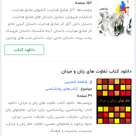
۱۵۲ صفحه
برچسب‌ها:
،
،
آثار صادق هدایت
کتابهای صادق هدایت
،
،
انتشارات فیروزان
تحلیل داستان های صادق هدایت
،
داستان داش آکل اثر صادق هدایت
داستان آبجی خانم
،
،
اثر صادق هدایت
داستان آینه شکسته
داستان عروسک
،
،
پشت پرده
داستان حاجی مراد
داستان شب های ورامین
دانلود کتاب
دانلود کتاب تفاوت های زنان و مردان
از:
فاطمه شعیبی
موضوع:
کتاب‌های روانشناسی
۴۹ صفحه
برچسب‌ها:
،
دانلود کتاب تفاوت های زنان و مردان
دانلود
،
،
،
،
کتاب روانشناسی
روانشناسی
زنان
مردان
تفاوتهای زنان
،
،
،
و مردان
تمایلات جنسی زنان
تمایلات جنسی مردان
،
،
نحوه برخورد با فشارهای عصبی
تفاوت مغز زنان و مردان
،
جنسیت
جنسیت و فرهنگ