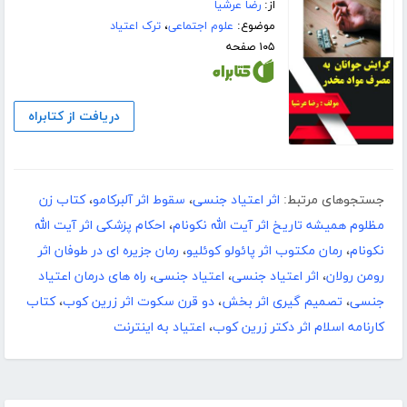
از:
رضا عرشیا
موضوع:
علوم اجتماعی
،
ترک اعتیاد
۱۰۵ صفحه
دریافت از کتابراه
جستجوهای مرتبط:
اثر اعتیاد جنسی
،
سقوط اثر آلبرکامو
،
کتاب زن
مظلوم همیشه تاریخ اثر آیت الله نکونام
،
احکام پزشکی اثر آیت الله
نکونام
،
رمان مکتوب اثر پائولو کوئلیو
،
رمان جزیره ای در طوفان اثر
رومن رولان
،
اثر اعتیاد جنسی
،
اعتیاد جنسی
،
راه های درمان اعتیاد
جنسی
،
تصمیم گیری اثر بخش
،
دو قرن سکوت اثر زرین کوب
،
کتاب
کارنامه اسلام اثر دکتر زرین کوب
،
اعتیاد به اینترنت