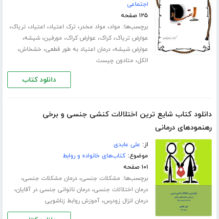
اجتماعی
۱۲۵ صفحه
برچسب‌ها:
،
،
،
،
،
مواد
مواد مخدر
ترک اعتیاد
اعتیاد
تریاک
،
،
،
،
،
عوارض تریاک
کراک
عوارض کراک
مورفین
شیشه
،
،
،
عوارض شیشه
درمان اعتیاد به طور قطعی
خشخاش
،
الکل
متادون چیست
دانلود کتاب
دانلود کتاب شایع ترین اختلالات کنشی جنسی و برخی
رهنمودهای درمانی
از:
علی عابدی
موضوع:
کتاب‌های خانواده و روابط
۱۰۱ صفحه
برچسب‌ها:
،
،
مشکلات جنسی
درمان مشکلات جنسی
،
،
درمان اختلالات جنسی
درمان ناتوانی جنسی در آقایان
،
درمان انزال زودرس
آموزش روابط زناشویی