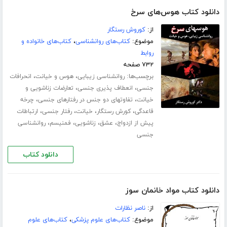
دانلود کتاب هوس‌های سرخ
از:
کوروش رستگار
موضوع:
کتاب‌های روانشناسی
،
کتاب‌های خانواده و
روابط
۷۳۲ صفحه
برچسب‌ها:
،
،
روانشناسی زیبایی
هوس و خیانت
انحرافات
،
،
جنسی
انعطاف پذیری جنسی
تعارضات زناشویی و
،
،
خیانت
تفاوتهای دو جنس در رفتارهای جنسی
چرخه
،
،
،
،
قاعدگی
کورش رستگار
خیانت
رفتار جنسی
ارتباطات
،
،
،
،
پیش از ازدواج
عشق
زناشویی
فمنیسم
روانشناسی
جنسی
دانلود کتاب
دانلود کتاب مواد خانمان سوز
از:
ناصر نظارات
موضوع:
کتاب‌های علوم پزشکی
،
کتاب‌های علوم