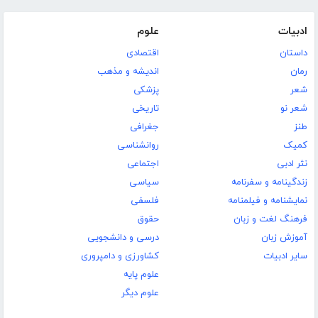
ادبیات
علوم
داستان
اقتصادی
رمان
اندیشه و مذهب
شعر
پزشکی
شعر نو
تاریخی
طنز
جغرافی
کمیک
روانشناسی
نثر ادبی
اجتماعی
زندگینامه و سفرنامه
سیاسی
نمایشنامه و فیلمنامه
فلسفی
فرهنگ لغت و زبان
حقوق
آموزش زبان
درسی و دانشجویی
سایر ادبیات
کشاورزی و دامپروری
علوم پایه
علوم دیگر