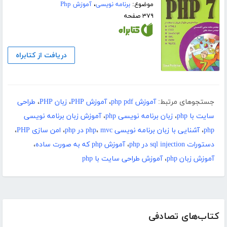
موضوع:
برنامه نویسی
،
آموزش Php
۳۷۹ صفحه
دریافت از کتابراه
جستجوهای مرتبط:
آموزش php pdf
،
آموزش PHP
،
زبان PHP
،
طراحی
سایت با php
،
زبان برنامه نویسی php
،
آموزش زبان برنامه نویسی
php
،
آشنایی با زبان برنامه نویسی php
mvc در php
،
،
امن سازی PHP
،
دستورات sql injection در php
،
آموزش php که به صورت ساده
،
آموزش زبان php
،
آموزش طراحی سایت با php
کتاب‌های تصادفی