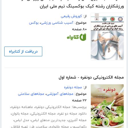
ورزشکاران رشته کیک بوکسینگ تیم ملی ایران
از:
کوروش رفیعی
موضوع:
آسیب شناسی ورزشی
،
بوکس
۸۰ صفحه
دریافت از کتابراه
مجله الکترونیکی دونفره - شماره اول
از:
مجله دونفره
موضوع:
مجله‌های آموزشی
،
مجله‌های سلامتی
۲۲ صفحه
برچسب‌ها:
،
،
مجله الکترونیکی دونفره
ماهنامه دونفره
،
،
،
دانلود مجله دو نفره
مجله الکترونیکی
مجله بانوان
،
،
،
مجله آشپزی
جدیدترین مدهای لباس
مدل لباس
،
،
،
،
دکوراسیون
مجله خانواده
سلامت
طرز تهیه فلافل