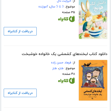
از:
الیزابت دال
موضوع:
3 تا 5 سال
،
آموزنده
۳۵ صفحه
دریافت از کتابراه
دانلود کتاب لبخندهای کشمشی یک خانواده‌ خوشبخت
از:
فرهاد حسن زاده
موضوع:
طنز
،
طنز
۴۸ صفحه
دریافت از کتابراه