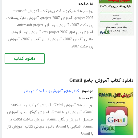
۱۸ صفحه
برچسب‌ها:
،
مایکروسافت پروجکت
آموزش microsoft
،
،
project 2007
آموزش project 2007
آموزش مایکروسافت
،
،
پروجکت 2007
آموزش نرم افزار microsoft project
،
آموزش نرم افزار ms project 2007
آموزش نرم افزارهای
،
،
جانبی آفیس 2007
آموزش کامل آفیس 2007
آموزش
پروجکت 2007
دانلود کتاب
دانلود کتاب آموزش جامع Gmail
موضوع:
کتاب‌های آموزش و ترفند کامپیوتر
۲۱ صفحه
برچسب‌ها:
،
آموزش GMail
آموزش کار کردن با امکانات
،
،
،
Gmail
آموزش کار با Gmail
آموزش گوگل میل
آموزش
،
،
جیمیل
آموزش رایگان Gmail
آموزش ساخت اکانت در
،
،
Gmail
آشنایی با Gmail
دانلود مجانی کتاب آموزش کار
با Gmail