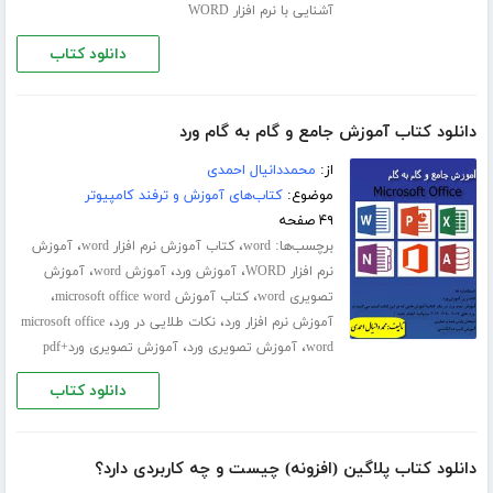
آشنایی با نرم افزار WORD
دانلود کتاب
دانلود کتاب آموزش جامع و گام به گام ورد
از:
محمددانیال احمدی
موضوع:
کتاب‌های آموزش و ترفند کامپیوتر
۴۹ صفحه
برچسب‌ها:
،
،
word
کتاب آموزش نرم افزار word
آموزش
،
،
،
نرم افزار WORD
آموزش ورد
آموزش word
آموزش
،
،
تصویری word
کتاب آموزش microsoft office word
،
،
آموزش نرم افزار ورد
نکات طلایی در ورد
microsoft office
،
،
word
آموزش تصویری ورد
آموزش تصویری ورد+pdf
دانلود کتاب
دانلود کتاب پلاگین (افزونه) چیست و چه کاربردی دارد؟