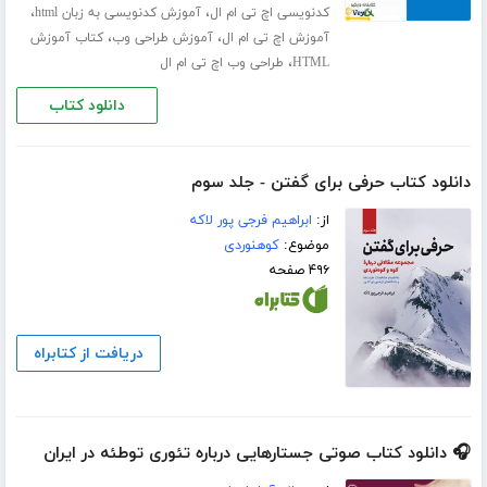
،
،
کدنویسی اچ تی ام ال
آموزش کدنویسی به زبان html
،
،
آموزش اچ تی ام ال
آموزش طراحی وب
کتاب آموزش
،
HTML
طراحی وب اچ تی ام ال
دانلود کتاب
دانلود کتاب حرفی برای گفتن - جلد سوم
از:
ابراهیم فرجی پور لاکه
موضوع:
کوهنوردی
۴۹۶ صفحه
دریافت از کتابراه
🎧 دانلود کتاب صوتی جستارهایی درباره‌ تئوری توطئه در ایران