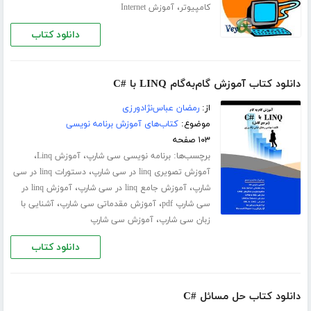
،
کامپیوتر
آموزش Internet
دانلود کتاب
دانلود کتاب آموزش گام‌به‌گام LINQ با #C
از:
رمضان عباس‌نژادورزی
موضوع:
کتاب‌های آموزش برنامه نویسی
۱۰۳ صفحه
برچسب‌ها:
،
،
برنامه نویسی سی شارپ
آموزش Linq
،
آموزش تصویری linq در سی شارپ
دستورات linq در سی
،
،
شارپ
آموزش جامع linq در سی شارپ
آموزش linq در
،
،
سی شارپ pdf
آموزش مقدماتی سی شارپ
آشنایی با
،
زبان سی شارپ
آموزش سی شارپ
دانلود کتاب
دانلود کتاب حل مسائل #C