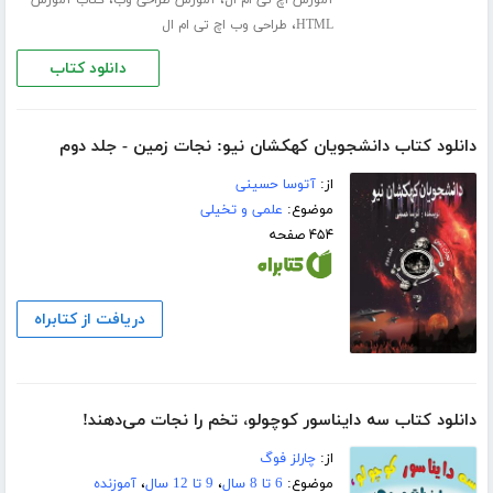
،
،
آموزش اچ تی ام ال
آموزش طراحی وب
کتاب آموزش
،
HTML
طراحی وب اچ تی ام ال
دانلود کتاب
دانلود کتاب دانشجویان کهکشان نیو: نجات زمین - جلد دوم
از:
آتوسا حسینی
موضوع:
علمی و تخیلی
۴۵۴ صفحه
دریافت از کتابراه
دانلود کتاب سه دایناسور کوچولو، تخم را نجات می‌دهند!
از:
چارلز فوگ
موضوع:
6 تا 8 سال
،
9 تا 12 سال
،
آموزنده