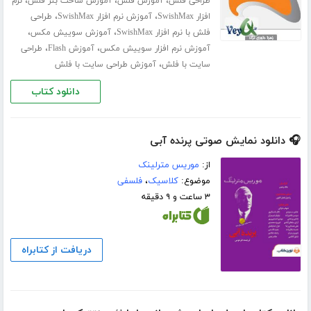
،
،
،
طراحی فلش
آموزش فلش
آموزش ساخت بنر فلش
نرم
،
،
افزار SwishMax
آموزش نرم افزار SwishMax
طراحی
،
،
فلش با نرم افزار SwishMax
آموزش سوییش مکس
،
،
آموزش نرم افزار سوییش مکس
آموزش Flash
طراحی
،
سایت با فلش
آموزش طراحی سایت با فلش
دانلود کتاب
🎧 دانلود نمایش صوتی پرنده آبی
از:
موریس مترلینک
موضوع:
کلاسیک
،
فلسفی
۳ ساعت و ۹ دقیقه
دریافت از کتابراه