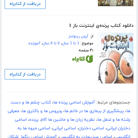
دریافت از کتابراه
دانلود کتاب پرنده‌ی اینترنت باز 1
از:
آرون رینولدز
موضوع:
3 تا 5 سال
،
6 تا 8 سال
،
آموزنده
۴۱ صفحه
دریافت از کتابراه
جستجوهای مرتبط:
آموزش اسامی پرنده ها
،
کتاب چشم ها و دست
ها
،
پیشگیری از بیماری ها در خانم ها
،
ویروس ها و باکتری ها
،
معرفی
رشته ها و شغل ها
،
نظریه زبان ها و ماشین ها pdf
،
پرنده
،
اسامی
دختران ایرانی
،
اسامی دختران
،
اسامی ایرانی
،
اسامی میوه ها به
انگلیسی
،
اسامی سبزیجات به انگلیسی
،
آموزش اسامی رنگها. اشکال