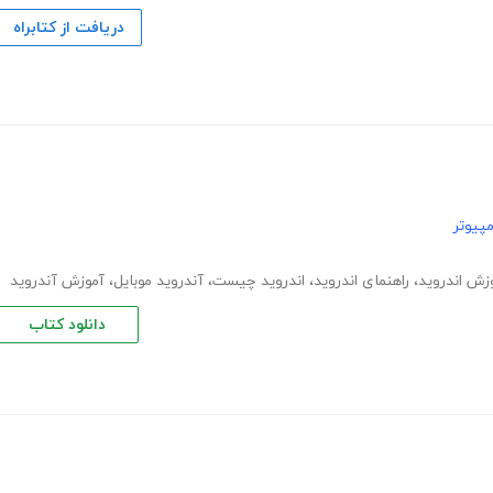
دریافت از کتابراه
پیوتر
زش اندروید
،
راهنمای اندروید
،
اندروید چیست
،
آندروید موبایل
،
آموزش آندروید
دانلود کتاب