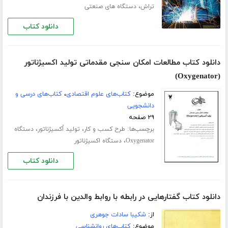
،
تراش
دستگاه های صنعتی
دانلود کتاب
دانلود کتاب مطالعات امکان سنجی مقدماتی تولید اکسیژناتور
(Oxygenator)
موضوع:
کتاب‌های علوم اقتصادی
،
کتاب‌های درسی و
دانشجویی
۲۹ صفحه
برچسب‌ها:
،
،
طرح کسب و کار
تولید اُکسیژناتور
دستگاه
،
Oxygenator
دستگاه اکسیژناتور
دانلود کتاب
دانلود کتاب گفتارهایی در رابطه با روابط والدین با فرزندان
از:
شکیبا سادات جوهری
موضوع:
کتاب‌های روانشناسی