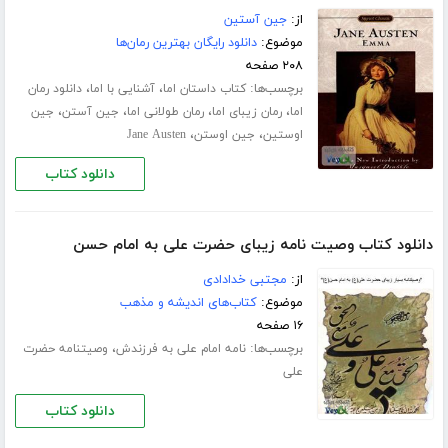
از:
جین آستین
موضوع:
دانلود رایگان بهترین رمان‌ها
۲۰۸ صفحه
برچسب‌ها:
،
،
کتاب داستان اما
آشنایی با اما
دانلود رمان
،
،
،
،
اما
رمان زیبای اما
رمان طولانی اما
جین آستن
جین
،
،
اوستین
جین اوستن
Jane Austen
دانلود کتاب
دانلود کتاب وصیت نامه زیبای حضرت علی به امام حسن
از:
مجتبی خدادادی
موضوع:
کتاب‌های اندیشه و مذهب
۱۶ صفحه
برچسب‌ها:
،
نامه امام علی به فرزندش
وصیتنامه حضرت
علی
دانلود کتاب