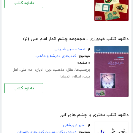
دانلود کتاب
دانلود کتاب خردورزی - مجموعه چشم اندار امام علی (ع)
از:
احمد حسین شریفی
موضوع:
کتاب‌های اندیشه و مذهب
۰ صفحه
برچسب‌ها:
،
،
،
،
،
عقل
مذهب
دین
ادیان
امام علی
اهل
،
،
بیت
اسلام
اندیشه
دانلود کتاب
دانلود کتاب دختری با چشم های آبی
از:
غفور درویشانی
موضوع:
دانلود رایگان بهترین کتاب‌های داستان