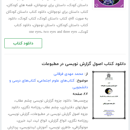
،
،
،
داستان کودک
داستان برای نوجوانان
قصه های کودکان
،
کتاب داستان برای نوجوانان
دانلود کتاب داستان کودکان
،
،
،
به صورت pdf
کتاب داستان کودک
کتاب کودک
دانلود
،
،
کتاب داستان کودکان
داستان نوجوان
دانلود کتاب
،
،
کودک
two eyes and three eyes
one eyes
دانلود کتاب
دانلود کتاب اصول گزارش نویسی در مطبوعات
از:
محمد مهدی فرقانی
موضوع:
کتاب‌های علوم اجتماعی
،
کتاب‌های درسی و
دانشجویی
۸۷ صفحه
برچسب‌ها:
،
دانلود جزوه گزارش نویسی چشم عقاب
،
،
مهارتهای دفترداری
چشم عقاب روزنامه نگاری
دانلود
،
،
جزوه اصول گزارش نویسی در مطبوعات
گزارش ‌نویسی
،
،
،
،
روزنامه نگاری
انواع گزارش
انواع لید
لید خبری
،
،
،
مونوگرافی
خاطری نویسی
آموزش لیدنویسى
پردازش