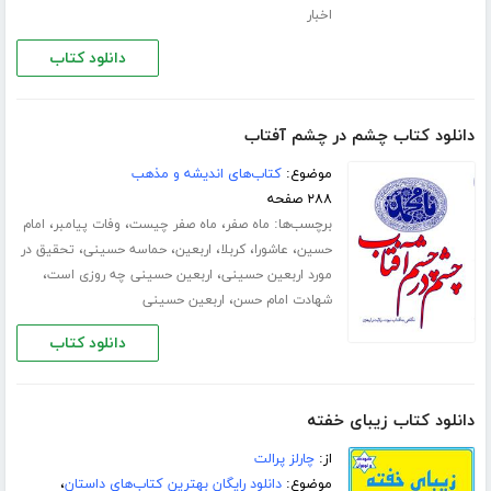
اخبار
دانلود کتاب
دانلود کتاب چشم در چشم آفتاب
موضوع:
کتاب‌های اندیشه و مذهب
۲۸۸ صفحه
برچسب‌ها:
،
،
،
ماه صفر
ماه صفر چیست
وفات پیامبر
امام
،
،
،
،
،
حسین
عاشورا
کربلا
اربعین
حماسه حسینی
تحقیق در
،
،
مورد اربعین حسینی
اربعین حسینی چه روزی است
،
شهادت امام حسن
اربعین حسینی
دانلود کتاب
دانلود کتاب زیبای خفته
از:
چارلز پرالت
موضوع:
دانلود رایگان بهترین کتاب‌های داستان
،