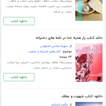
برچسب‌ها:
،
،
،
،
حجاب
عفاف
حقوق زنان
حجاب و عفاف
،
،
،
،
شخصیت زن
حضرت فاطمه
حضرت زهرا
مساله حجاب
حجاب در اسلام
دانلود کتاب
دانلد کتاب راز هدیه خدا در نامه های دخترانه
از:
سهیلا صلاحی اصفهانی
موضوع:
کتاب‌های اندیشه و مذهب
۷۴ صفحه
برچسب‌ها:
،
،
،
،
عفاف
پوشش اسلامی
دختران
چرا حجاب
،
،
بدحجابی
حجاب در اسلم
حجاب
دانلود کتاب
دانلود کتاب شهوت و عفاف
از:
مکارم شیرازی