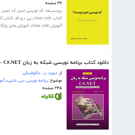
۳۶ صفحه
برچسب‌ها:
کد نویسی تمیز
،
کد تمیز
،
ک
کتاب clean code
،
پی دی اف کتاب کد
آموزش clean code
،
آموزش های رایگا
دانلود کتاب برنامه نویسی شبکه به زبان C#.NET - ویراست دوم
از:
دیوید ب. ماکوفسکی
موضوع:
برنامه نویسی سی شارپ
،
آم
۲۴۵ صفحه