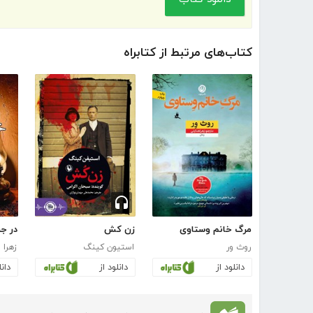
کتاب‌های مرتبط از کتابراه
مرگ خانم وستاوی
زن کش
در ج
روث ور
استیون کینگ
زهرا 
دانلود از
دانلود از
دانل