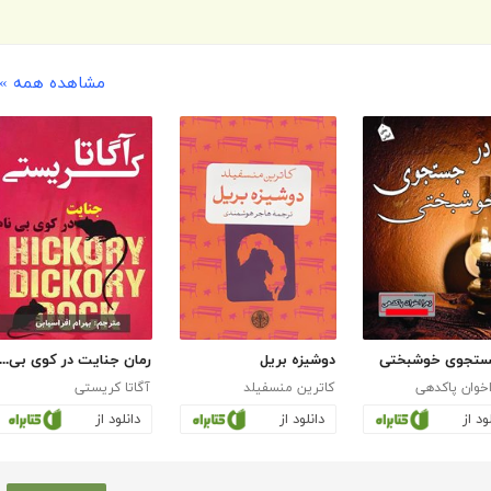
مشاهده همه »
ستجوی خوشبختی
دوشیزه بریل
رمان جنایت در کوی بی ن
اخوان پاکدهی
کاترین منسفیلد
آگاتا کریستی
ود از
دانلود از
دانلود از