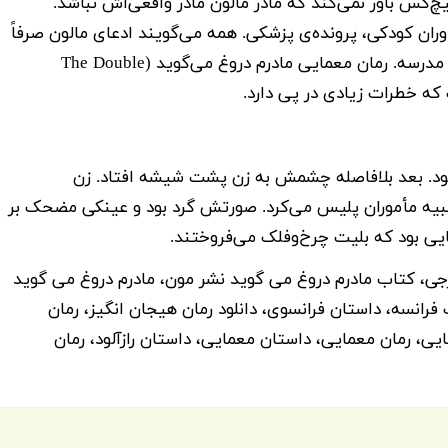
‌کس باور نمی‌کند که مادر مالون مادر واقعی‌اش نباشد.
ن کودکی، پرونده‌ی پزشکی. همه می‌گویند ادعای مالون صرفاً
تخیلی کودکانه است. همه به‌جز وازیل، روان‌شناس مدرسه. رمان معمایی مادرم دروغ می‌گوید (The Double
ود. بعد بلافاصله چشمش به زن پشت شیشه افتاد. زن
بیه مأموران پلیس می‌کرد. صورتش گرد بود و عینکی مضحک بر
یی بود که بلیت چرخ‌وفلک می‌فروختند.
جی، کتاب مادرم دروغ می گوید نشر مون، مادرم دروغ می گوید
فرانسه، داستان فرانسوی، دانلود رمان هیجان انگیز، رمان
یی، رمان معمایی، داستان معمایی، داستان رازآلود، رمان