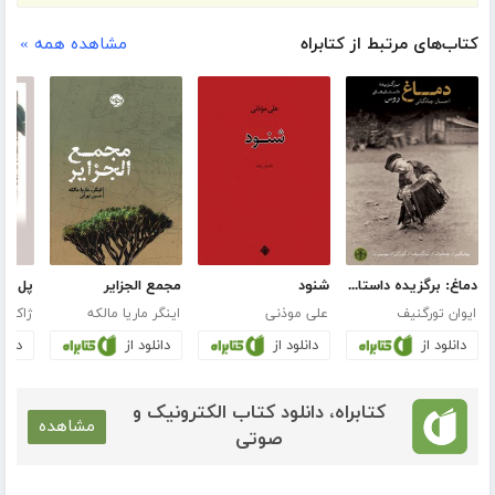
کتاب‌های مرتبط از کتابراه
مشاهده همه »
دماغ: برگزیده داستان‌های روس
شنود
مجمع ‌الجزایر
پل و 
ایوان تورگنیف
علی موذنی
اینگر ماریا مالکه
دانلود از
دانلود از
دانلود از
دانلو
کتابراه، دانلود کتاب الکترونیک و
مشاهده
صوتی