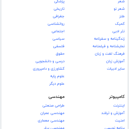
شعر
پزشکی
شعر نو
تاریخی
طنز
جغرافی
کمیک
روانشناسی
نثر ادبی
اجتماعی
زندگینامه و سفرنامه
سیاسی
نمایشنامه و فیلمنامه
فلسفی
فرهنگ لغت و زبان
حقوق
آموزش زبان
درسی و دانشجویی
سایر ادبیات
کشاورزی و دامپروری
علوم پایه
علوم دیگر
کامپیوتر
مهندسی
اینترنت
طراحی صنعتی
آموزش و ترفند
مهندسی عمران
امنیت
مهندسی معماری
برنامه نویسی
مهندسی برق