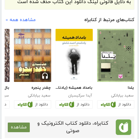
به دلایل قانونی لینک دانلود این کتاب حذف شده است
کتاب‌های مرتبط از کتابراه
مشاهده همه »
یلدا
بامداد همیشه (یادنامه احمد شاملو)
چقدر پنجره
بال‌ها
سعید بیابانکی
آیدا سرکیسیان
سعید بیابانکی
سید 
دانلود از
دانلود از
دانلود از
دانلو
کتابراه، دانلود کتاب الکترونیک و
مشاهده
صوتی