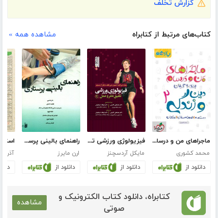
گزارش تخلف
کتاب‌های مرتبط از کتابراه
مشاهده همه »
ماجراهای من و درسام: دین و زندگی 2 - پایه یازدهم
فیزیولوژی ورزشی تلفیق نظر و عمل 1
راهنمای بالینی پرستاری
محمد کشوری
مایکل آردسچنز
ارن مایرز
آذر پو
دانلود از
دانلود از
دانلود از
دانلو
کتابراه، دانلود کتاب الکترونیک و
مشاهده
صوتی