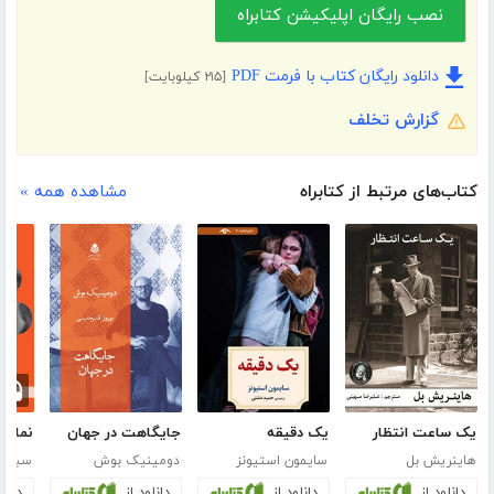
نصب رایگان اپلیکیشن کتابراه
دانلود رایگان کتاب با فرمت PDF
[۲۱۵ کیلوبایت]
گزارش تخلف
کتاب‌های مرتبط از کتابراه
مشاهده همه »
یک ساعت انتظار
یک دقیقه
جایگاهت در جهان
هاینریش بل
سایمون استیونز
دومینیک بوش
سباست
دانلود از
دانلود از
دانلود از
دانلو