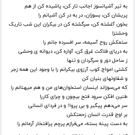
به تیر آشیانسوز اجانب تار کن، پاشیده کن از هم
پریشان کن، بسوزان، در به در کن آشیانم را
بخون آغشته کن، سرگشته کن در بیکران این شب تاریک
وحشتزا
ستمکش روح آسیمه، سر افسرده جانم را
به دریای فلاکت غرق کن، آواره کن، دیوانه ی وحشی
ز ساحل دور و سرگردان و تنها
کشتی امواج کوب آرزوی بیکرانم را با وجود این همه زجر
و شقاوتهای بنیان کن
که می‌سوزاند اینسان استخوان‌های من و هم میهنانم را
طنین افکن سرود فتح بیچون و چرای کاررا
سر می‌دهم پیگیر و بی پروا! و در فردای انسانی
بر اوج قدرت انسان زحمتکش
به دست پینه بسته، می‌فرازم پرچم پرافتخار آرمانم را