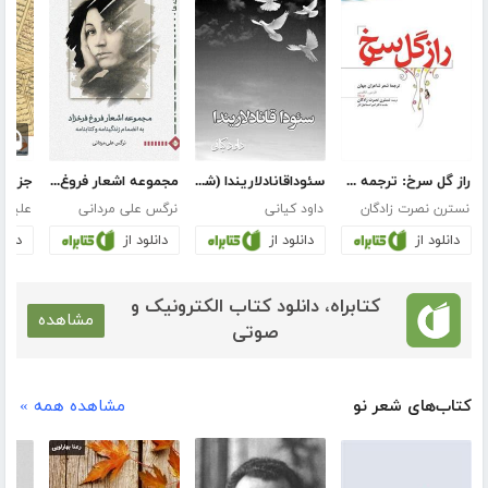
راز گل سرخ: ترجمه شعر شاعران جهان (دو زبانه انگلیسی و فارسی)
سئوداقانادلاریندا (شرح درد اشتیاق)
مجموعه اشعار فروغ فرخزاد
نسترن نصرت زادگان
داود کیانی
نرگس علی مردانی
علیرض
دانلود از
دانلود از
دانلود از
دانلو
کتابراه، دانلود کتاب الکترونیک و
مشاهده
صوتی
کتاب‌های شعر نو
مشاهده همه »