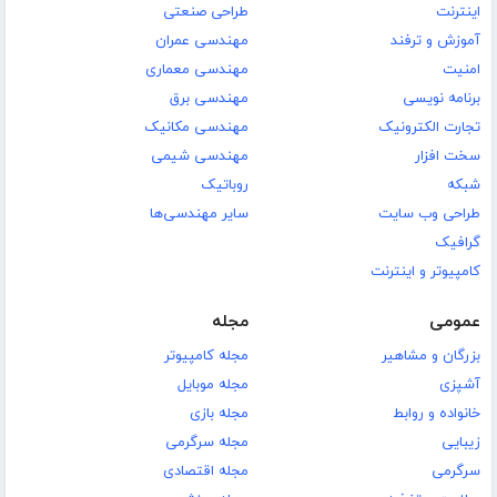
اینترنت
طراحی صنعتی
آموزش و ترفند
مهندسی عمران
امنیت
مهندسی معماری
برنامه نویسی
مهندسی برق
تجارت الکترونیک
مهندسی مکانیک
سخت افزار
مهندسی شیمی
شبکه
روباتیک
طراحی وب سایت
سایر مهندسی‌ها
گرافیک
کامپیوتر و اینترنت
عمومی
مجله
بزرگان و مشاهیر
مجله کامپیوتر
آشپزی
مجله موبایل
خانواده و روابط
مجله بازی
زیبایی
مجله سرگرمی
سرگرمی
مجله اقتصادی