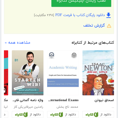
نصب رایگان اپلیکیشن کتابراه
دانلود رایگان کتاب با فرمت PDF
[۲.۴۸ مگابایت]
گزارش تخلف
کتاب‌های مرتبط از کتابراه
مشاهده همه »
اسحاق نیوتن
Academic Writing, Graphs And Charts For International Exams
واژه نامه آلمانی فارسی STARTEN WIR مقطع B1
...
محمد تاج بخش
رامتین میرفابریکی کار
لیلا زا
دانلود از
دانلود از
دانلود از
دانلو