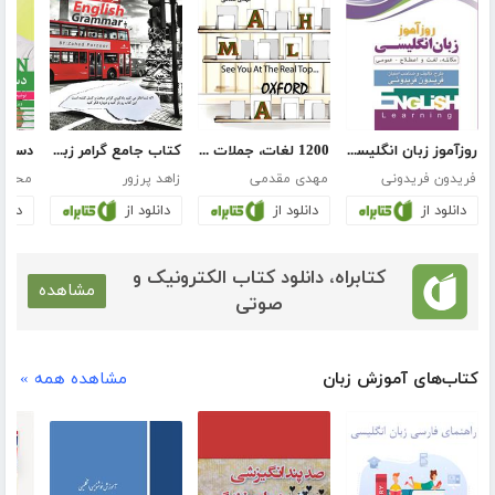
روزآموز زبان انگلیسی (مکالمه، لغت و اصطلاح - عمومی)
1200 لغات، جملات و اصطلاحات کاربردی از مقدماتی تا پیشرفته
کتاب جامع گرامر زبان انگلیسی
فریدون فریدونی
مهدی مقدمی
زاهد پرزور
محمود
دانلود از
دانلود از
دانلود از
دانلو
کتابراه، دانلود کتاب الکترونیک و
مشاهده
صوتی
کتاب‌های آموزش زبان
مشاهده همه »