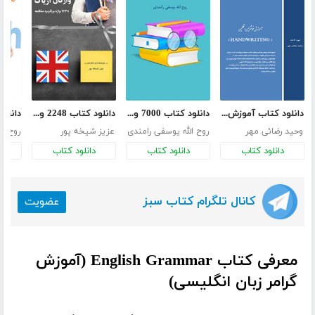
دانلود کتاب آموزش خوشنویسی انگلیسی
دانلود کتاب 7000 واژه ضروری زبان انگلیسی از دبیرستان تا دکترا
دانلود کتاب 2248 واژه پرکاربرد مکالمه (واژگان آزیاک)
وحید رضائی مهر
روح الله یوسفی رامندی
عزیز شیخه پور
روح ال
دانلود کتاب
دانلود کتاب
دانلود کتاب
د
کانال تلگرام کتاب سبز
عضویت
معرفی کتاب English Grammar (آموزش
گرامر زبان انگلیسی)