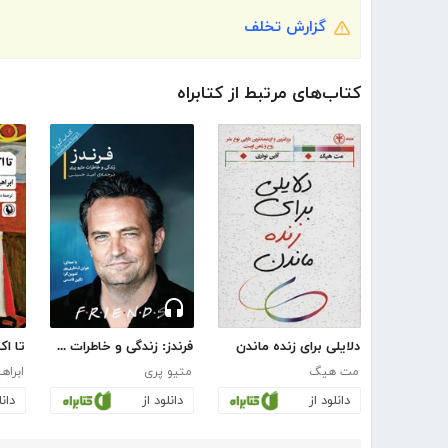
گزارش تخلف
کتاب‌های مرتبط از کتابراه
دلایلی برای زنده ماندن
فرندز: زندگی و خاطرات متیو پری
تا اک
مت هیگ
متیو پری
ابراه
دانلود از
دانلود از
دانل