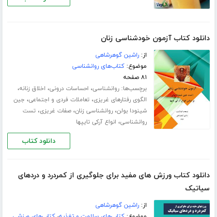
دانلود کتاب آزمون خودشناسی زنان
از:
راشین گوهرشاهی
موضوع:
کتاب‌های روانشناسی
۸۱ صفحه
برچسب‌ها:
،
،
،
روانشناسی
احساسات درونی
اخلاق زنانه
،
،
الگوی رفتارهای غریزی
تعاملات فردی و اجتماعی
جین
،
،
،
شینودا بولن
روانشناسی زنان
صفات غریزی
تست
،
روانشناسی
انواع آرکی تایپها
دانلود کتاب
دانلود کتاب ورزش های مفید برای جلوگیری از کمردرد و دردهای
سیاتیک
از:
راشین گوهرشاهی
موضوع:
کتاب‌های سلامت و تغذیه
،
کتاب‌های ورزشی