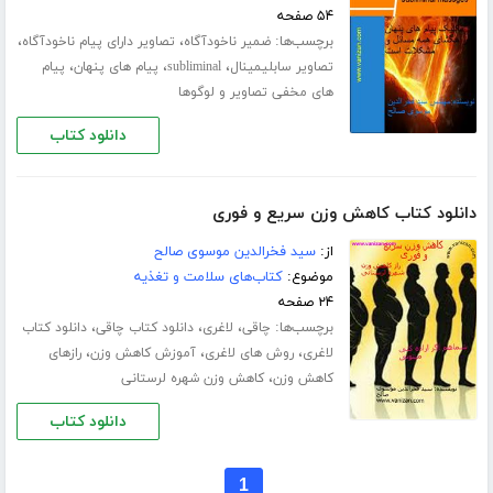
۵۴ صفحه
برچسب‌ها:
،
،
ضمیر ناخودآگاه
تصاویر دارای پیام ناخودآگاه
،
،
،
تصاویر سابلیمینال
subliminal
پیام های پنهان
پیام
های مخفی تصاویر و لوگوها
دانلود کتاب
دانلود کتاب کاهش وزن سریع و فوری
از:
سید فخرالدین موسوی صالح
موضوع:
کتاب‌های سلامت و تغذیه
۲۴ صفحه
برچسب‌ها:
،
،
،
چاقی
لاغری
دانلود کتاب چاقی
دانلود کتاب
،
،
،
لاغری
روش های لاغری
آموزش کاهش وزن
رازهای
،
کاهش وزن
کاهش وزن شهره لرستانی
دانلود کتاب
1