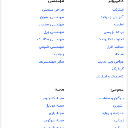
کامپیوتر
مهندسی
اینترنت
طراحی صنعتی
آموزش و ترفند
مهندسی عمران
امنیت
مهندسی معماری
برنامه نویسی
مهندسی برق
تجارت الکترونیک
مهندسی مکانیک
سخت افزار
مهندسی شیمی
شبکه
روباتیک
طراحی وب سایت
سایر مهندسی‌ها
گرافیک
کامپیوتر و اینترنت
عمومی
مجله
بزرگان و مشاهیر
مجله کامپیوتر
آشپزی
مجله موبایل
خانواده و روابط
مجله بازی
زیبایی
مجله سرگرمی
سرگرمی
مجله اقتصادی