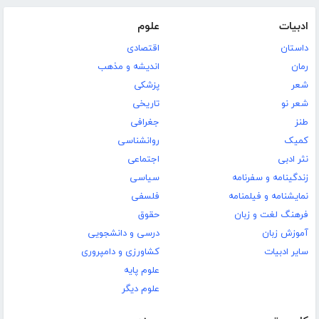
ادبیات
علوم
داستان
اقتصادی
رمان
اندیشه و مذهب
شعر
پزشکی
شعر نو
تاریخی
طنز
جغرافی
کمیک
روانشناسی
نثر ادبی
اجتماعی
زندگینامه و سفرنامه
سیاسی
نمایشنامه و فیلمنامه
فلسفی
فرهنگ لغت و زبان
حقوق
آموزش زبان
درسی و دانشجویی
سایر ادبیات
کشاورزی و دامپروری
علوم پایه
علوم دیگر