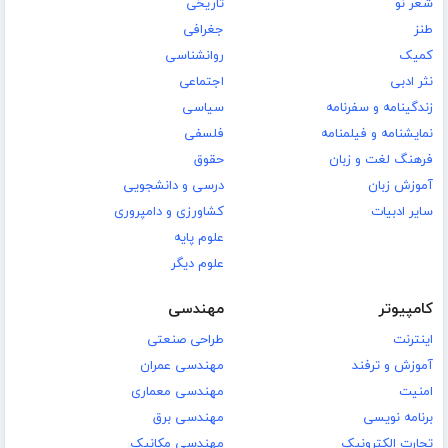
شعر نو
تاریخی
طنز
جغرافی
کمیک
روانشناسی
نثر ادبی
اجتماعی
زندگینامه و سفرنامه
سیاسی
نمایشنامه و فیلمنامه
فلسفی
فرهنگ لغت و زبان
حقوق
آموزش زبان
درسی و دانشجویی
سایر ادبیات
کشاورزی و دامپروری
علوم پایه
علوم دیگر
کامپیوتر
مهندسی
اینترنت
طراحی صنعتی
آموزش و ترفند
مهندسی عمران
امنیت
مهندسی معماری
برنامه نویسی
مهندسی برق
تجارت الکترونیک
مهندسی مکانیک