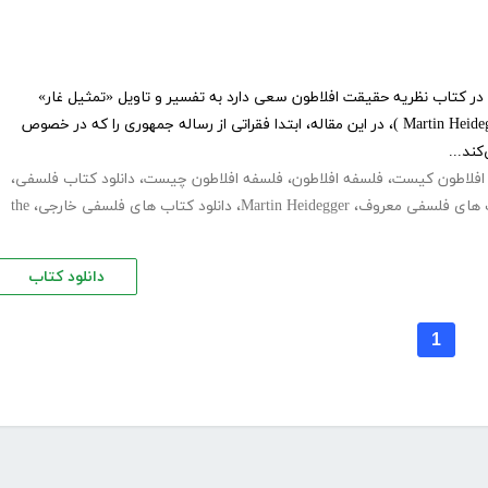
در کتاب نظریه حقیقت افلاطون سعی دارد به تفسیر و تاویل «تمثیل غار»
افلاطون بپردازد. مارتین هایدگر ( Martin Heidegger )، در این مقاله، ابتدا فقراتی از رساله جمهوری را که در خصوص
کند...
افلاطون کیست
،
فلسفه افلاطون
،
فلسفه افلاطون چیست
،
دانلود کتاب فلسفی
،
 های فلسفی معروف
،
Martin Heidegger
،
دانلود کتاب های فلسفی خارجی
،
the
دانلود کتاب
1