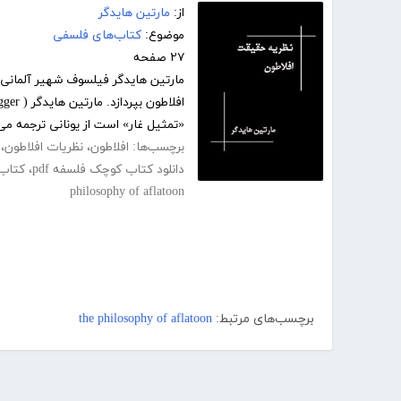
از:
مارتین هایدگر
موضوع:
کتاب‌های فلسفی
۲۷ صفحه
مارتین هایدگر فیلسوف شهیر آلمانی 
«تمثیل غار» است از یونانی ترجمه می‌
برچسب‌ها:
افلاطون
،
نظریات افلاطون
،
دانلود کتاب کوچک فلسفه pdf
،
کتاب
philosophy of aflatoon
برچسب‌های مرتبط:
the philosophy of aflatoon