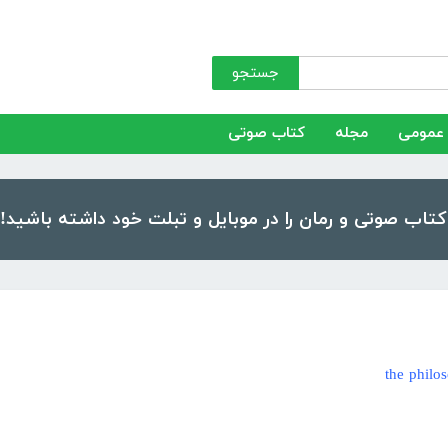
جستجو
عمومی
مجله
کتاب صوتی
the philo