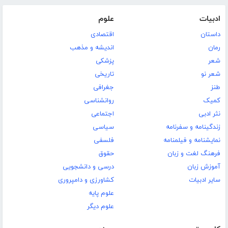
ادبیات
علوم
داستان
اقتصادی
رمان
اندیشه و مذهب
شعر
پزشکی
شعر نو
تاریخی
طنز
جغرافی
کمیک
روانشناسی
نثر ادبی
اجتماعی
زندگینامه و سفرنامه
سیاسی
نمایشنامه و فیلمنامه
فلسفی
فرهنگ لغت و زبان
حقوق
آموزش زبان
درسی و دانشجویی
سایر ادبیات
کشاورزی و دامپروری
علوم پایه
علوم دیگر