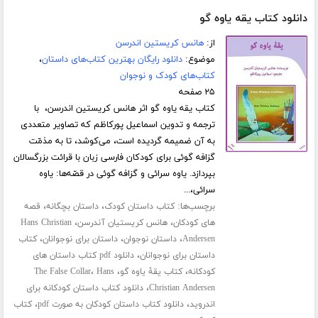
دانلود کتاب یقه یاوه گو
از:
هانس کریستین اندرسن
موضوع:
دانلود رایگان بهترین کتاب‌های داستان
،
کتاب‌های کودک و نوجوان
۲۵ صفحه
کتاب یقه یاوه گو اثر هانس کریستین اندرسن، با
ترجمه و تدوین اسماعیل پورکاظم که تصاویر متعددی
به آن ضمیمه گردیده است، می‌کوشد، تا به مذمّت
گزافه گوئی برای کودکان فارسی زبان با قرائت بزرگسالان
بپردازد. یاوه سرائی و گزافه گوئی در قصّه‌ها: یاوه
سرائی،...
برچسب‌ها:
،
،
کتاب داستان کودک
داستان بچگانه
قصه
،
،
های کودکان
هانس کریستیان آندرسن
Hans Christian
،
،
،
Andersen
داستان نوجوان
داستان برای نوجوانان
کتاب
،
داستان برای نوجوانان
دانلود pdf کتاب داستان های
،
،
،
کودکانه
کتاب یقۀ یاوه گو
Hans
The False Collar
،
Christian Andersen
دانلود کتاب داستان کودکانه برای
،
،
اندروید
دانلود کتاب داستان کودکان به صورت pdf
کتاب