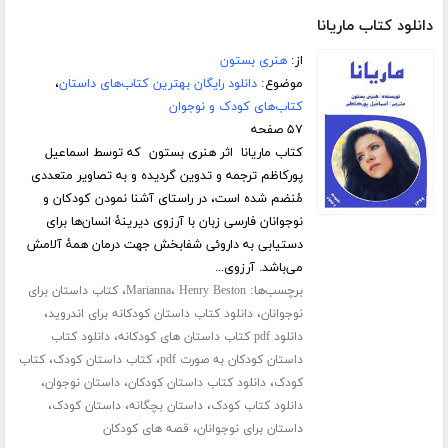
دانلود کتاب ماریانا
از:
هنری بستون
موضوع:
دانلود رایگان بهترین کتاب‌های داستان
،
کتاب‌های کودک و نوجوان
۵۷ صفحه
کتاب ماریانا اثر هنری بستون که توسط اسماعیل
پورکاظم ترجمه و تدوین گردیده و به تصاویر متعددی
مُنضم شده است، در راستای آشنا نمودن کودکان و
نوجوانان فارسی زبان با آرزوی دیرینۀ انسان‌ها برای
دستیابی به داروئی شفابخش جهت درمان همۀ آلامش
می‌باشد. آرزوی...
برچسب‌ها:
،
،
Henry Beston
Marianna
کتاب داستان برای
،
،
نوجوانان
دانلود کتاب داستان کودکانه برای اندروید
،
دانلود pdf کتاب داستان های کودکانه
دانلود کتاب
،
،
داستان کودکان به صورت pdf
کتاب داستان کودک
کتاب
،
،
،
کودک
دانلود کتاب داستان کودکان
داستان نوجوان
،
،
،
دانلود کتاب کودک
داستان بچگانه
داستان کودک
،
داستان برای نوجوانان
قصه های کودکان