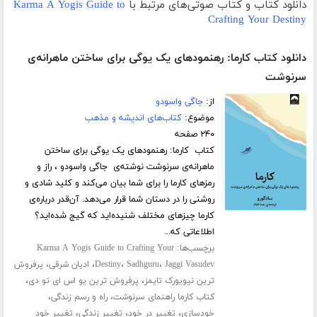
دانلود کتاب و کتاب صوتی‌های مرتبط با
Karma A Yogis Guide to
Crafting Your Destiny
دانلود کتاب کارما: رهنمودهای یک یوگی برای ساختن ماهرانه‌ی
سرنوشت
از:
جاگی واسودو
موضوع:
کتاب‌های اندیشه و مذهب
۲۴۰ صفحه
کتاب کارما: رهنمودهای یک یوگی برای ساختن
ماهرانه‌ی سرنوشت نوشته‌ی جاگی واسودو ، راز و
رمزهای کارما را برای شما بیان می‌کند و کلید شادی و
روشنی را در دستان شما قرار می‌دهد. آن‌قدر درباره‌ی
کارما چیزهای مختلف شنیده‌اید که گیج شده‌اید؟
اطلاعاتی که...
برچسب‌ها:
Karma A Yogis Guide to Crafting Your
،
،
،
،
Jaggi Vasudev
Sadhguru
Destiny
ادیان شرقی
پرفروش
،
،
ترین نیویورک تایمز
پرفروش ترین یو اس ای تو دی
،
،
کتاب کارما راهنمای سرنوشت
راه و رسم زندگی
،
،
،
خودسازی
تغییر در خود
تغییر زندگی
تغییر خود