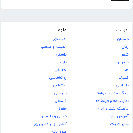
ادبیات
علوم
داستان
اقتصادی
رمان
اندیشه و مذهب
شعر
پزشکی
شعر نو
تاریخی
طنز
جغرافی
کمیک
روانشناسی
نثر ادبی
اجتماعی
زندگینامه و سفرنامه
سیاسی
نمایشنامه و فیلمنامه
فلسفی
فرهنگ لغت و زبان
حقوق
آموزش زبان
درسی و دانشجویی
سایر ادبیات
کشاورزی و دامپروری
علوم پایه