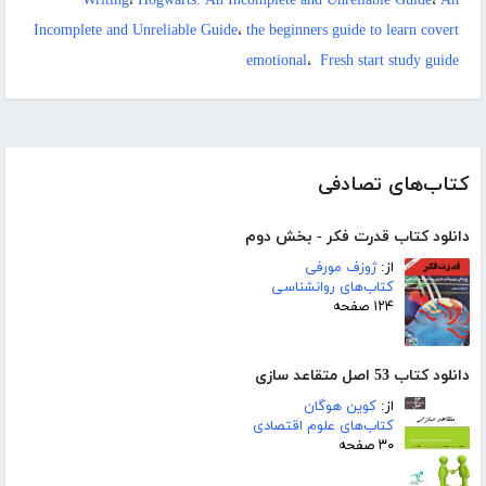
Writing
،
Hogwarts: An Incomplete and Unreliable Guide
،
An
Incomplete and Unreliable Guide
،
the beginners guide to learn covert
emotional
،
‭ Fresh start study guide
کتاب‌های تصادفی
دانلود کتاب قدرت فکر - بخش دوم
از:
ژوزف مورفی
کتاب‌های روانشناسی
۱۲۴ صفحه
دانلود کتاب 53 اصل متقاعد سازی
از:
کوین هوگان
کتاب‌های علوم اقتصادی
۳۰ صفحه