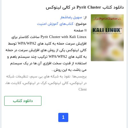
دانلود کتاب Pyrit Cluster در کالی لینوکس
از:
سهیل رضاشعار
موضوع:
کتاب‌های آموزش امنیت
۱۱ صفحه
Pyrit Cluster with Kali Linux ساخت کلاستر برای
افزایش سرعت حمله به کلید های WPA/WPA2 توسط
کالی لینوکس یکی از روش های افزایش سرعت در حمله
به کلید های WPA/WPA2 ترکیب چند سیستم باهم و
استفاده از قدرت سخت افزاری آن ها در یک سیستم
می باشد، به این روش...
برچسب‌ها:
،
نفوذ به شبکه های بی سیم
تنظیمات شبکه
،
،
،
،
در لینوکس
کالی لینوکس
کرک در لینوکس
کلاینت ها
Client
دانلود کتاب
1