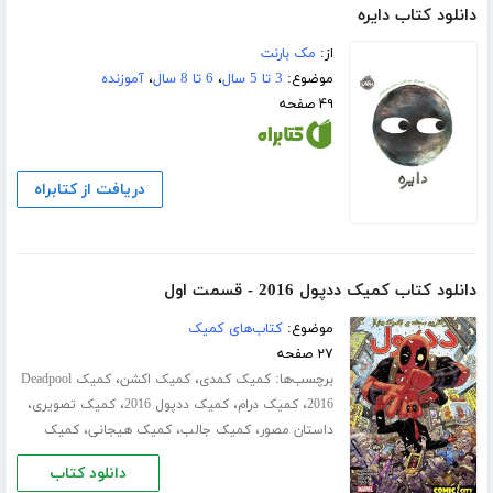
دانلود کتاب دایره
از:
مک بارنت
موضوع:
3 تا 5 سال
،
6 تا 8 سال
،
آموزنده
۴۹ صفحه
دریافت از کتابراه
دانلود کتاب کمیک ددپول 2016 - قسمت اول
موضوع:
کتاب‌های کمیک
۲۷ صفحه
برچسب‌ها:
،
،
کمیک کمدی
کمیک اکشن
کمیک Deadpool
،
،
،
،
2016
کمیک درام
کمیک ددپول 2016
کمیک تصویری
،
،
،
داستان مصور
کمیک جالب
کمیک هیجانی
کمیک
دانلود کتاب