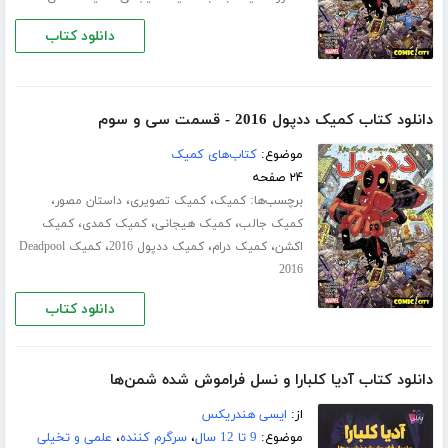
دانلود کتاب
دانلود کتاب کمیک ددپول 2016 - قسمت سی‌ و سوم
موضوع:
کتاب‌های کمیک
۲۴ صفحه
برچسب‌ها:
،
،
،
کمیک
کمیک تصویری
داستان مصور
،
،
،
کمیک جالب
کمیک هیجانی
کمیک کمدی
کمیک
،
،
،
اکشن
کمیک درام
کمیک ددپول 2016
کمیک Deadpool
2016
دانلود کتاب
دانلود کتاب آدیا کلبارا و نسل فراموش شده شمن‌ها
از:
ایسی هندریکس
موضوع:
9 تا 12 سال
،
سرگرم کننده
،
علمی و تخیلی