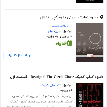
🎧 دانلود نمایش صوتی دایره گچی قفقازی
از:
برتولت برشت
موضوع:
مدرن
،
درام
۳ ساعت و ۴۷ دقیقه
دریافت از کتابراه
دانلود کتاب کمیک Deadpool The Circle Chase - قسمت اول
موضوع:
کتاب‌های کمیک
۲۴ صفحه
برچسب‌ها:
،
،
،
کمیک
کمیک تصویری
داستان مصور
،
،
،
کمیک جالب
کمیک هیجانی
کمیک کمدی
کمیک