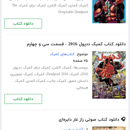
،
،
،
کمیک کمدی
کمیک اکشن
کمیک درام
کمیک The
Despicable Deadpool
دانلود کتاب
دانلود کتاب کمیک ددپول 2016 - قسمت سی‌ و چهارم
موضوع:
کتاب‌های کمیک
۲۵ صفحه
برچسب‌ها:
،
،
کمیک اکشن
کمیک درام
کمیک ددپول
،
،
،
،
2016
کمیک Deadpool 2016
کمیک
کمیک تصویری
،
،
،
داستان مصور
کمیک جالب
کمیک کمدی
کمیک
هیجانی
دانلود کتاب
🎧 دانلود کتاب صوتی راز غار دایره‌ای
از:
آنا جین هیس