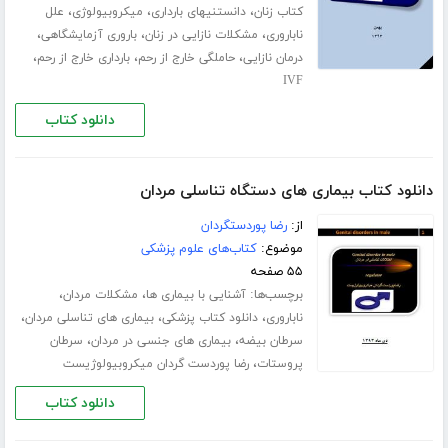
،
،
،
کتاب زنان
دانستنیهای بارداری
میکروبیولوژی
علل
،
،
،
ناباروری
مشکلات نازایی در زنان
باروری آزمایشگاهی
،
،
،
درمان نازایی
حاملگی خارج از رحم
بارداری خارج از رحم
IVF
دانلود کتاب
دانلود کتاب بیماری های دستگاه تناسلی مردان
از:
رضا پوردستگردان
موضوع:
کتاب‌های علوم پزشکی
۵۵ صفحه
برچسب‌ها:
،
،
آشنایی با بیماری ها
مشکلات مردان
،
،
،
ناباروری
دانلود کتاب پزشکی
بیماری های تناسلی مردان
،
،
سرطان بیضه
بیماری های جنسی در مردان
سرطان
،
پروستات
رضا پوردست گردان میکروبیولوژیست
دانلود کتاب