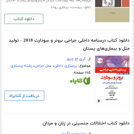
برچسب‌ها:
،
رضا پوردست گردان میکروبیولوژیست
اختلال
،
،
دفع
یبوست
بیماری روده
دانلود کتاب
دانلود کتاب درسنامه داخلی جراحی برونر و سودارث 2018 - تولید
مثل و بیماری‌های پستان
از:
کری اچ چیور
موضوع:
پرستاری داخلی
،
عمل جراحی
،
رشته پرستاری
۱۸۵ صفحه
دریافت از کتابراه
دانلود کتاب اختلالات جنسیتی در زنان و مردان
از:
رضا پوردستگردان