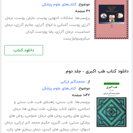
موضوع:
کتاب‌های علوم پزشکی
۴۹ صفحه
برچسب‌ها:
،
،
مشکلات التهابی پوست
خارش پوست
درمان
،
،
،
آلرژی پوست
آشنایی با انواع آلرژی
علایم آلرژی
درمان
،
،
حساسیت
درمان آلرژی
رضا پوردست گردان
میکروبیولوژیست
دانلود کتاب
دانلود کتاب طب اکبری - جلد دوم
از:
محمداکبر ارزانی
موضوع:
کتاب‌های علوم پزشکی
۱۰۴۲ صفحه
برچسب‌ها:
،
،
طب سنتی
راهنمای طب
طب سنتی و
،
،
،
اسلامی
دانلود کتاب پزشکی
علت بیماری ها
درمان
،
،
بیماری های روحی
روش های درمان عمومی
روش های
،
،
،
پزشکی سنتی
طب اکبری
حکیم محمد البر ارزانی
درمان
،
،
،
اسهال
درمان بیماری های کبدی
درمان بیماری های زنان