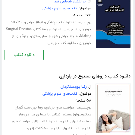
از:
ابوالفضل شجاعی فرد
موضوع:
کتاب‌های علوم پزشکی
۲۷۳ صفحه
برچسب‌ها:
،
،
دانلود کتاب پزشکی
انواع جراحی
مشکلات
،
خونریزی در جراحی
دانلود ترجمه ﮐﺘﺎب Surgical Decision
،
،
Making
ﻣﺮﺟﻊ ﺟﺮاﺣﯽ ﺷﻮارﺗﺰ ﺳﺎﺑﯿﺴﺘﻮن
جلوگیری از
،
خونریزی
دانلود کتاب جراحی
دانلود کتاب
دانلود کتاب داروهای ممنوع در بارداری
از:
رضا پوردستگردان
موضوع:
کتاب‌های علوم پزشکی
۵۸ صفحه
برچسب‌ها:
،
مراقبت های بارداری
رضا پوردست گردان
،
،
میکروبیولوژیست
آشنایی با بیماری ها
داروهای
،
،
ممنوعه دوران بارداری
دانلود کتاب زنان
مراقبت های
،
،
،
بارداری
دانستنیهای بارداری
مشکلات زنان