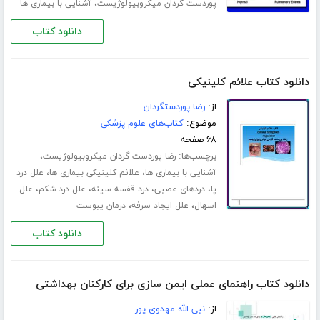
،
پوردست گردان میکروبیولوژیست
آشنایی با بیماری ها
دانلود کتاب
دانلود کتاب علائم کلینیکی
از:
رضا پوردستگردان
موضوع:
کتاب‌های علوم پزشکی
۶۸ صفحه
برچسب‌ها:
،
رضا پوردست گردان میکروبیولوژیست
،
،
آشنایی با بیماری ها
علائم کلینیکی بیماری ها
علل درد
،
،
،
،
پا
دردهای عصبی
درد قفسه سینه
علل درد شکم
علل
،
،
اسهال
علل ایجاد سرفه
درمان یبوست
دانلود کتاب
دانلود کتاب راهنماى عملی ایمن سازی براى کارکنان بهداشتى
از:
نبى الله مهدوى پور