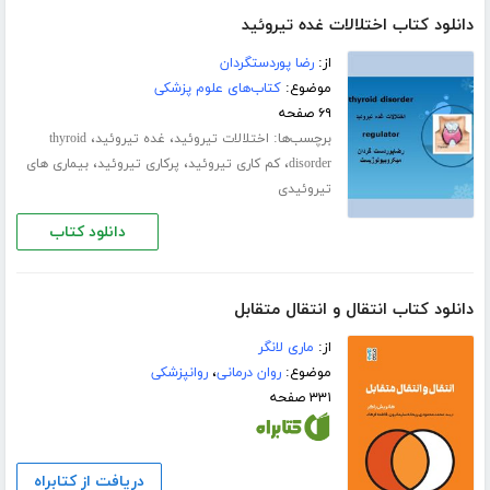
دانلود کتاب اختلالات غده تیروئید
از:
رضا پوردستگردان
موضوع:
کتاب‌های علوم پزشکی
۶۹ صفحه
برچسب‌ها:
،
،
اختلالات تیروئید
غده تیروئید
thyroid
،
،
،
disorder
کم کاری تیروئید
پرکاری تیروئید
بیماری های
تیروئیدی
دانلود کتاب
دانلود کتاب انتقال و انتقال متقابل
از:
ماری لانگر
موضوع:
روان درمانی
،
روانپزشکی
۳۳۱ صفحه
دریافت از کتابراه