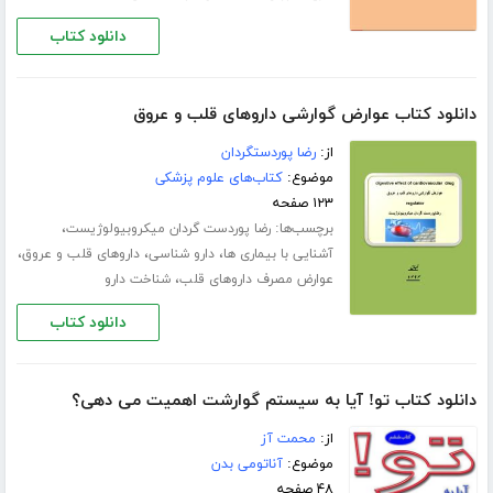
دانلود کتاب
دانلود کتاب عوارض گوارشی داروهای قلب و عروق
از:
رضا پوردستگردان
موضوع:
کتاب‌های علوم پزشکی
۱۲۳ صفحه
برچسب‌ها:
،
رضا پوردست گردان میکروبیولوژیست
،
،
،
آشنایی با بیماری ها
دارو شناسی
داروهای قلب و عروق
،
عوارض مصرف داروهای قلب
شناخت دارو
دانلود کتاب
دانلود کتاب تو! آیا به سیستم گوارشت اهمیت می دهی؟
از:
محمت آز
موضوع:
آناتومی بدن
۴۸ صفحه