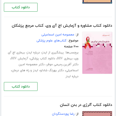
دانلود کتاب
دانلود کتاب مشاوره و آزمایش اچ آی وی، کتاب مرجع پزشکان
از:
معصومه امین اسماعیلی
موضوع:
کتاب‌های علوم پزشکی
۲۰۰ صفحه
برچسب‌ها:
،
،
پیشگیری از ایدز
درباره ایدز
بیماری اچ آی
،
،
،
،
وی
بیماری HIV
دانلود کتاب پزشکی
آزﻣﺎﯾﺶ HIV
،
دکتر آفرین رحیمی موقر
دکتر معصومه امین
،
،
،
اسماعیلی
دکتر بهرنگ شادلو
ایدز و راه های درمان
درباره ایدز
دانلود کتاب
دانلود کتاب آلرژی در بدن انسان
از:
رضا پوردستگردان