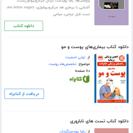
برچسب‌ها:
،
رضا پوردست گردان میکروبیولوژیست
،
،
،
آشنایی با بیماری ها
میکروبیولوژی
test before surgery
،
تست قبل جراحی
جراحی
دانلود کتاب
دانلود کتاب بیماری‌های پوست و مو
از:
تونی اسمیت
موضوع:
تخصص‌ها
،
پوست
۸۰ صفحه
دریافت از کتابراه
دانلود کتاب تست های ناباروری
از:
رضا پوردستگردان