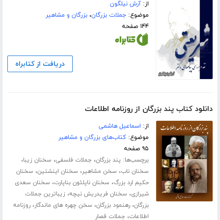
از:
آرش نیلگون
موضوع:
جملات بزرگان
،
بزرگان و مشاهیر
۱۴۴ صفحه
دریافت از کتابراه
دانلود کتاب پند بزرگان از روزنامه اطلاعات
از:
اسماعیل هاشمی
موضوع:
کتاب‌های بزرگان و مشاهیر
۹۵ صفحه
برچسب‌ها:
،
،
،
پند بزرگان
جملات فلسفی
سخنان زیبا
،
،
،
سخنان ناب
سخن مشاهیر
سخنان اینشتین
سخنان
،
،
حکیم ارد بزرگ
سخنان ناپلئون بناپارت
سخنان سعدی
،
،
شیرازی
سخنان فریدریش نیچه
زیباترین جملات
،
،
،
بزرگان
رهنمود بزرگان
سخن چهره های ماندگار
روزنامه
،
اطلاعات
جملات قصار