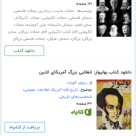
۱۲۱ صفحه
برچسب‌ها:
،
،
جملات مثبت
زیباترین جملات فلسفی
،
،
،
سخنان فلسفی
جملات انگیزشی
جملات تاثیرگذار
،
،
،
سخن قصار
سخنان حکیمانه
متن آموزنده
جملات
،
،
،
انگیزشی pdf
کتاب انگیزشی pdf
جملات بزرگان
سخن
،
،
،
بزرگان
بزرگان
سخنان عارفان
جملات فلسفی بزرگان
دانلود کتاب
دانلود کتاب بولیوار: انقلابی بزرگ آمریکای لاتین
از:
ریچارد گویات
موضوع:
تاریخ قاره آمریکا
،
اطلاعات عمومی
،
شخصیت‌های تاریخی
۳۲ صفحه
دریافت از کتابراه