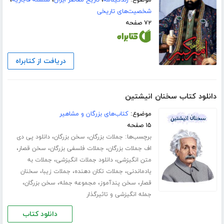
موضوع:
زندگینامه
،
تاریخ معاصر ایران
،
سلسله قاجاریه
،
شخصیت‌های تاریخی
۷۲ صفحه
دریافت از کتابراه
دانلود کتاب سخنان انیشتین
موضوع:
کتاب‌های بزرگان و مشاهیر
۱۵ صفحه
برچسب‌ها:
،
،
جملات بزرگان
سخن بزرگان
دانلود پی دی
،
،
،
اف جملات بزرگان
جملات فلسفی بزرگان
سخن قصار
،
،
متن انگیزشی
دانلود جملات انگیزشی
جملات به
،
،
،
یادماندنی
جملات تکان دهنده
جملات زیبا
سخنان
،
،
،
،
قصار
سخن پندآموز
مجموعه جمله
سخن بزرگان
جمله انگیزشی و تاثیرگذار
دانلود کتاب