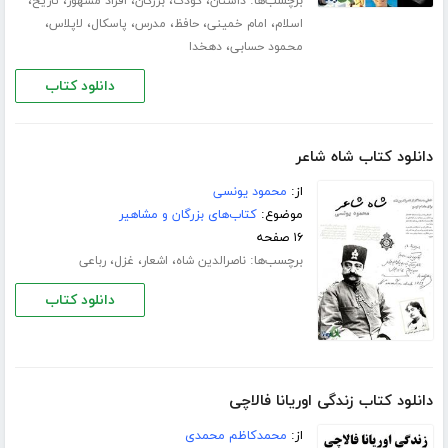
برچسب‌ها:
،
،
،
،
،
داستان
کودک
بزرگان
افراد مشهور
تاریخ
،
،
،
،
،
،
اسلام
امام خمینی
حافظ
مدرس
پاسکال
لاپلاس
،
محمود حسابی
دهخدا
دانلود کتاب
دانلود کتاب شاه شاعر
از:
محمود یونسی
موضوع:
کتاب‌های بزرگان و مشاهیر
۱۶ صفحه
برچسب‌ها:
،
،
،
ناصرالدین شاه
اشعار
غزل
رباعی
دانلود کتاب
دانلود کتاب زندگی اوریانا فالاچی
از:
محمدکاظم محمدی