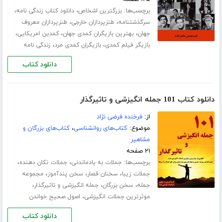
برچسب‌ها:
،
،
بزرگترین اشخاص
دانلود کتاب زندگی نامه
،
،
سرگذشتنامه
طنزپردازان خارجی
طنزپردازان معروف
،
،
،
جهان
بهترین بازیگران کمدی جهان
کمدین امریکایی
،
،
بازیگر فیلم کمدی
بازیگران کمدی مرد
زندگی نامه
دانلود کتاب
دانلود کتاب 101 جمله انگیزشی و تاثیرگذار
از:
فرخنده فرضی نژاد
موضوع:
کتاب‌های روانشناسی
،
کتاب‌های بزرگان و
مشاهیر
۲۱ صفحه
برچسب‌ها:
،
،
جملات به یادماندنی
جملات تکان دهنده
،
،
،
جملات زیبا
سخنان قصار
سخن پندآموز
مجموعه
،
،
،
جمله
سخن بزرگان
جمله انگیزشی و تاثیرگذار
،
موثرترین جملات انگیزشی
اصول صحیح خواندن
دانلود کتاب