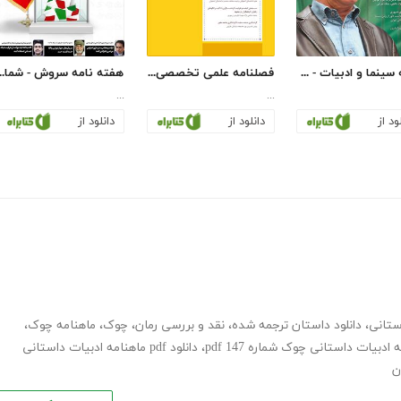
مجله سینما و ادبیات - شماره 17
فصلنامه علمی تخصصی پژوهش‌های گردشگری و توسعه پایدار - شماره 5
هفته نامه سروش - شماره
...
...
ود از
دانلود از
دانلود از
ستانی
،
دانلود داستان ترجمه شده
،
نقد و بررسی رمان
،
چوک
،
ماهنامه چوک
،
 ادبیات داستانی چوک شماره 147 pdf
،
دانلود pdf ماهنامه ادبیات داستانی
ن