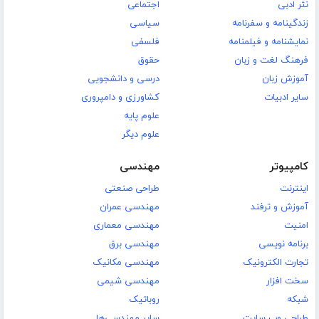
نثر ادبی
اجتماعی
زندگینامه و سفرنامه
سیاسی
نمایشنامه و فیلمنامه
فلسفی
فرهنگ لغت و زبان
حقوق
آموزش زبان
درسی و دانشجویی
سایر ادبیات
کشاورزی و دامپروری
علوم پایه
علوم دیگر
کامپیوتر
مهندسی
اینترنت
طراحی صنعتی
آموزش و ترفند
مهندسی عمران
امنیت
مهندسی معماری
برنامه نویسی
مهندسی برق
تجارت الکترونیک
مهندسی مکانیک
سخت افزار
مهندسی شیمی
شبکه
روباتیک
طراحی وب سایت
سایر مهندسی‌ها