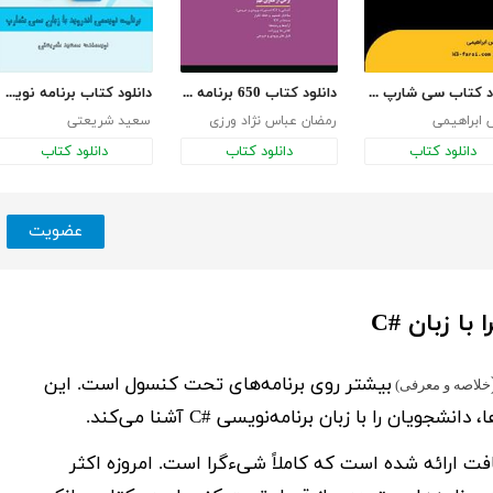
دانلود کتاب سی شارپ به زبان ساده
دانلود کتاب 650 برنامه #C با حل آن‌ها
دانلود کتاب برنامه نویسی اندروید با زبان سی شارپ
 ابراهیمی
رمضان عباس نژاد ورزی
سعید شریعتی
دانلود کتاب
دانلود کتاب
دانلود کتاب
عضویت
ا زبان #C
بیشتر روی برنامه‌های تحت کنسول است. این
خلاصه و معرفی)
ن را با زبان برنامه‌نویسی #C آشنا می­‌کند.
نت (NET.) توسط مایکروسافت ارائه شده است که کاملاً شیءگرا است. امروزه اکثر