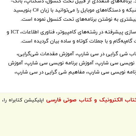
دانشجویان رشته کامپیوتر با این زبان آشنایی دارند. برنامه­‌های متعددی از قبیل تحت کنسول، دسک­تاپ، بانک­
اطلاعاتی، طراحی صفحات وب، WPF، WCF، تحت شبکه و دستگاه­‌های موبایل را می­‌توانید با زبان #C بنویسید
از طرف دیگر زبان #C به عنوان سرفصل درس برنامه­‌سازی پیشرفته در رشته­‌های کامپیوتر، فناوری اطلاعات، ICT و
‌­به­‌گام و با جملات کوتاه و ساده بیان ­گردیده است.
اب شی گرایی در سی شارپ، آموزش مقدمات شی‌گرایی،
اتی سی شارپ، سی شارپ pdf، برنامه نویسی سی شارپ، آموزش برنامه ­نویسی سی شارپ، آموزش
رنامه ­نویسی سی شارپ، مفاهیم شی گرایی در سی شارپ،
اپلیکیشن
کتابراه
را،