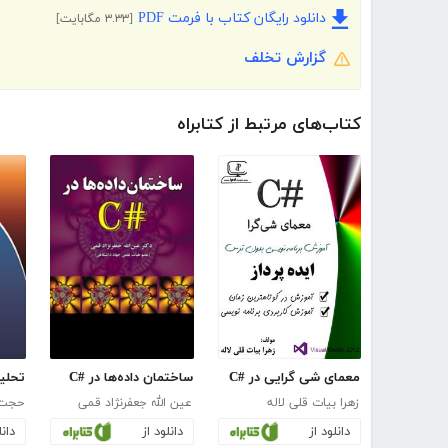
دانلود رایگان کتاب با فرمت PDF
[۳.۳۳ مگابایت]
گزارش تخلف
کتاب‌های مرتبط از کتابراه
معمای شی گرایی در #C
ساختمان داده‌ها در #C
زهرا بیات قلی لاله
عین الله جعفرنژاد قمی
حجت 
دانلود از
دانلود از
دانل