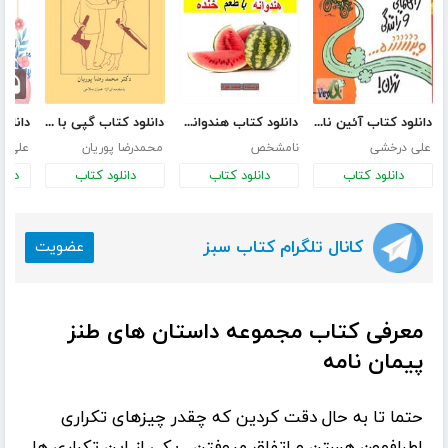
دانلود کتاب آئین نامه راهنمایی رانندگی به زبان طنز
دانلود کتاب هندوانه با طعم خنده
دانلود کتاب گپی با عزرائیل
علی درخشی
نامشخص
محمدرضا پوریان
علی ر
دانلود کتاب
دانلود کتاب
دانلود کتاب
دانل
کانال تلگرام کتاب سبز
عضویت
معرفی کتاب مجموعه داستان های طنز
پیمان نامه
حتما تا به حال دقت کردین که چقدر چیزهای تکراری
اطرافمون هستن و اتفاق میوفتن . یکی از این تکراری ها