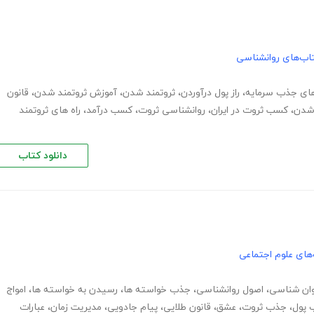
اب‌های روانشناسی
ای جذب سرمایه
،
راز پول درآوردن
،
ثروتمند شدن
،
آموزش ثروتمند شدن
،
قانون
 شدن
،
کسب ثروت در ایران
،
روانشناسی ثروت
،
کسب درآمد
،
راه های ثروتمند
دانلود کتاب
های علوم اجتماعی
ان شناسی
،
اصول روانشناسی
،
جذب خواسته ها
،
رسیدن به خواسته ها
،
امواج
 پول
،
جذب ثروت
،
عشق
،
قانون طلایی
،
پیام جادویی
،
مدیریت زمان
،
عبارات