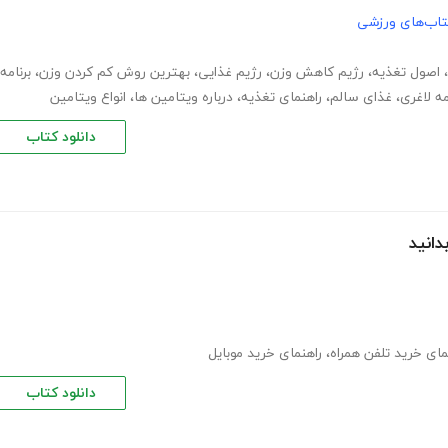
تاب‌های ورزشی
،
اصول تغذیه
،
رژیم کاهش وزن
،
رژیم غذایی
،
بهترین روش کم کردن وزن
،
برنامه
مه لاغری
،
غذای سالم
،
راهنمای تغذیه
،
درباره ویتامین ها
،
انواع ویتامین
دانلود کتاب
دانید
مای خرید تلفن همراه
،
راهنمای خرید موبایل
دانلود کتاب