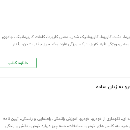
زما
،
مثلث کاریزما
،
کاریزماتیک شدن
،
معنی کاریزما
،
کلمات کاریزماتیک
،
جادوی
جانی
،
ویژگی افراد کاریزماتیک
،
ویژگی افراد جذاب
،
راز جذاب شدن
،
رفتار
دانلود کتاب
رو به زبان ساده
ه ای
،
نگهداری از خودرو
،
خودرو
،
آموزش رانندگی
،
راهنمایی و رانندگی
،
آیین نامه
اهینامه
،
کلاس های خودرو
،
تصادفات
،
همه چیز درباره خودرو
،
دانش و زندگی