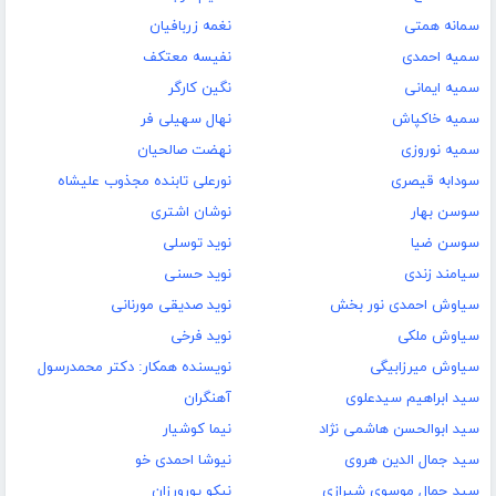
سمانه همتی
نغمه زربافیان
سمیه احمدی
نفیسه معتکف
سمیه ایمانی
نگین کارگر
سمیه خاکپاش
نهال سهیلی فر
سمیه نوروزی
نهضت صالحیان
سودابه قیصری
نورعلی تابنده مجذوب علیشاه
سوسن بهار
نوشان اشتری
سوسن ضیا
نوید توسلی
سیامند زندی
نوید حسنی
سیاوش احمدی نور بخش
نوید صدیقی مورنانی
سیاوش ملکی
نوید فرخی
سیاوش میرزابیگی
نویسنده همکار: دکتر محمدرسول
سید ابراهیم سیدعلوی
آهنگران
سید ابوالحسن هاشمی نژاد
نیما کوشیار
سید جمال الدین هروی
نیوشا احمدی خو
سید جمال موسوی شیرازی
نیکو پورورزان