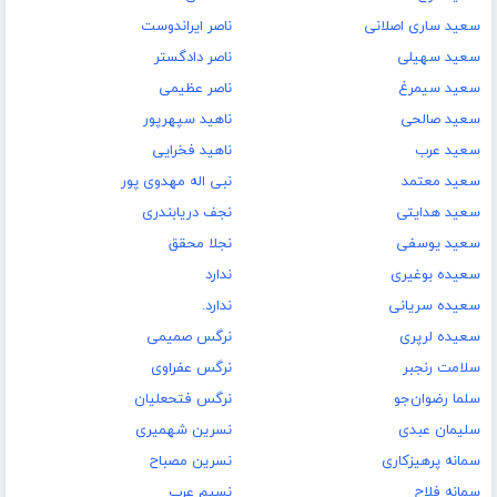
سعید ساری اصلانی
ناصر ایراندوست
سعید سهیلی
ناصر دادگستر
سعید سیمرغ
ناصر عظیمی
سعید صالحی
ناهید سپهرپور
سعید عرب
ناهید فخرایی
سعید معتمد
نبی اله مهدوی پور
سعید هدایتی
نجف دریابندری
سعید یوسفی
نجلا محقق
سعیده بوغیری
ندارد
سعیده سریانی
ندارد.
سعیده لرپری
نرگس صمیمی
سلامت رنجبر
نرگس عفراوی
سلما رضوان‌جو
نرگس فتحعلیان
سلیمان عبدی
نسرین شهمیری
سمانه پرهیزکاری
نسرین مصباح
سمانه فلاح
نسیم عرب