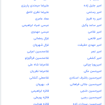
امیر جلیل زاده
علیرضا میمندی پاریزی
امیر رستمی
علیرضا نظری انامق
امیر ره افروز
عماد عامری
امیر ساعد وکیل
عیسی ضیاء ابراهیمی
امیر غلامی
عیسی مهدوی
امیر قانعی
غزال رمضانی
امیر مهدی حقیقت
غزال شهروان
امیر نصر
غلامحسین اعرابی
امیر کشفی
غلامحسین قراگوزلو
امیرپویا چراغی
غلامرضا شاه علی
امیرحسن مکی
غلامرضا نظریان
امیرحسین باشرف استادی
غلامعلی کشانی
امیرحسین جلالی فراهانی
ف. بهروان
امیرحسین خنجی
فائزه ابراهیمی
امیرحسین رجبی
فائزه پورعلی
امیرحسین سرداری زاده
فائزه هدایت