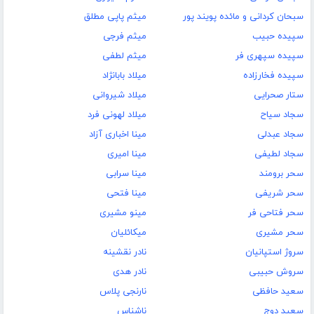
سبحان کردانی و مائده پویند پور
میثم پاپی مطلق
سپیده حبیب
میثم فرجی
سپیده سپهری فر
میثم لطفی
سپیده فخارزاده
میلاد بابانژاد
ستار صحرایی
میلاد شیروانی
سجاد سیاح
میلاد لهونی فرد
سجاد عبدلی
مینا اخباری آزاد
سجاد لطیفی
مینا امیری
سحر برومند
مینا سرابی
سحر شریفی
مینا فتحی
سحر فتاحی فر
مینو مشیری
سحر مشیری
میکائلیان
سروژ استپانیان
نادر نقشینه
سروش حبیبی
نادر هدی
سعید حافظی
نارنجی پلاس
سعید دوج
ناشناس