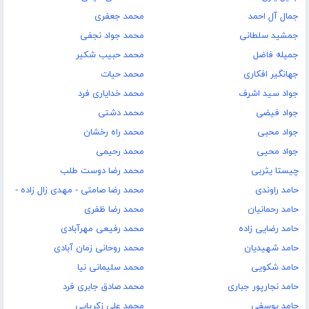
جمال آل احمد
محمد جعفری
جمشید سلطانی
محمد جواد نجفى
جمیله فاضل
محمد حبیب شکیر
جهانگیر افکاری
محمد حیات
جواد سید اشرف
محمد خدایاری فرد
جواد فیضی
محمد دشتی
جواد محبی
محمد راه رخشان
جواد محیی
محمد رحیمی
چیستا یثربی
محمد رضا دوست طلب
حامد راوندی
محمد رضا صامتی - مهدی زال زاده -
حامد رحمانیان
محمد رضا ظفری
حامد رضایی زاده
محمد رفیعی مهرآبادی
حامد شهیدیان
محمد روحانی زمان آبادی
حامد شکویی
محمد سلیمانی نیا
حامد نجارپور جباری
محمد صادق جابری فرد
حامد یوسفی
محمد علي زكريايي