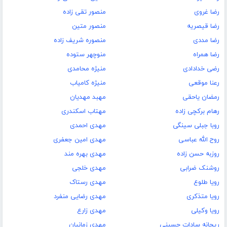
رضا غروی
منصور تقی زاده
رضا قیصریه
منصور متین
رضا مددی
منصوره شریف زاده
رضا همراه
منوچهر ستوده
رضی خدادادی
منیژه محامدی
رعنا موقعی
منیژه کامیاب
رمضان یاحقی
مهبد مهدیان
رهام برکچی زاده
مهتاب اسکندری
روبا جبلی سینگی
مهدی احمدی
روح الله عباسی
مهدی امین جعفری
روزبه حسن زاده
مهدی بهره مند
روشنک ضرابی
مهدی خلجی
رویا طلوع
مهدی رستاک
رویا متذکری
مهدی رضایی منفرد
رویا وکیلی
مهدی زارع
ریحانه سادات حسینی
مهدی زمانیان