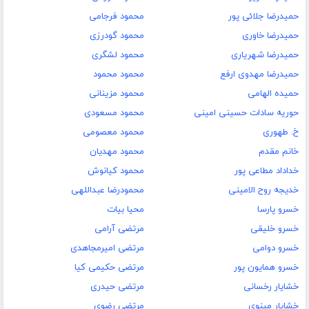
حمیدرضا جلائی پور
محمود فرجامی
حمیدرضا خاوری
محمود گودرزی
حمیدرضا شهریاری
محمود لشگری
حمیدرضا مهدوی ارفع
محمود محمود
حمیده الهامی
محمود مزینانی
حوریه سادات حسینی امینی
محمود مسعودی
خ. طهوری
محمود معصومی
خانم مقدم
محمود مهدیان
خداداد مطاعی پور
محمود کیانوش
خدیجه روح الامینی
محمودرضا عبداللھی
خسرو پارسا
محیا بیات
خسرو خلیقی
مرتضی آرامی
خسرو دوامی
مرتضی امیرمجاهدی
خسرو همایون پور
مرتضی حکیمی کیا
خشایار رخسانی
مرتضی حیدری
خشایار مینوی
مرتضی رضوی