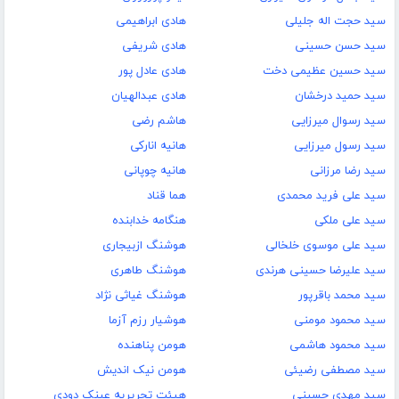
سید حجت اله جلیلی
هادی ابراهیمی
سید حسن حسینی
هادی شریفی
سید حسین عظیمی دخت
هادی عادل پور
سید حمید درخشان
هادی عبدالهیان
سید رسوال میرزایی
هاشم رضی
سید رسول میرزایی
هانیه انارکی
سید رضا مرزانی
هانیه چوپانی
سید علی فرید محمدی
هما قناد
سید علی ملکی
هنگامه خدابنده
سید علی موسوی خلخالی
هوشنگ ازبیجاری
سید علیرضا حسینی هرندی
هوشنگ طاهری
سید محمد باقرپور
هوشنگ غیاثی نژاد
سید محمود مومنی
هوشیار رزم آزما
سید محمود هاشمی
هومن پناهنده
سید مصطفی رضیئی
هومن نیک اندیش
سید مهدی حسینی
هیئت تحریریه عینک دودی