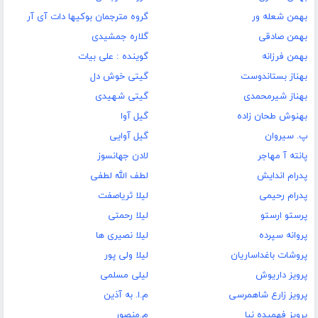
بهمن شعله ور
گروه مترجمان بوکیها دات آی آر
بهمن صادقی
گلاره جمشیدی
بهمن فرزانه
گوینده : علی بیات
بهناز بستاندوست
گیتی خوش دل
بهناز شیرمحمدی
گیتی شهیدی
بهنوش طحان زاده
گیل آوا
پ. سیروان
گیل آوایی
پانته آ مهاجر
لادن جهانسوز
پدرام اندایش
لطف الله لطفی
پدرام رحیمی
لیلا ثریاصفت
پرستو ارستو
لیلا رحمتی
پروانه سپرده
لیلا نصیری ها
پروشات باغداساریان
لیلا ولی پور
پرویز داریوش
لیلی مسلمی
پرویز زارع شاهمرسی
م.ا. به آذین
پرویز فهمیده نیا
م.منصور