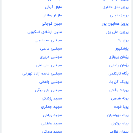
پرویز ناتل خانلری
مارال فرخى
پرویز نقیبی
مازیار رمادان
پرویز همایون پور
مبین کوچکی
پروین علی پور
متین ارشادی اسکویی
پری راد
مجتبی اسماعیلی
پزشکپور
مجتبی عالمی
پژمان پروازی
مجتبی عزیزی
پژمان رضایی
مجتبی علی نقی
پگاه تایکندی
مجتبی قاسم زاده تهرانی
پوپک گل بالا
مجتبی واعظی
پورداد وفائی
مجتبی ولی بیگی
پونه شاهی
مجید پزشکی
پویا فوده
مجید جعفری
پیام بهرامیان
مجید ریاحی
پیام پرتوی
مجید عاطفی
پیمان غلامی
مجید مردانی