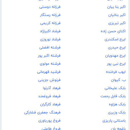
اکبر بنا ییان
فرزانه دوستی
اکبر بنائیان
فرزانه رستگار
اکبر تبریزی
فرزانه کریمی
اکتای حسن زاده
فرشاد اکبرنژاد
ایرج اسکندری
فرشاد نوروزی
ایرج حیدری
فرشته افضلی
ایرج مهدویان
فرشته اکبر پور
ایرج نبی پور
فرشته مولوی
ایوب فرخنده
فرشید قهرمانی
ب. كيوان
فرنوش جزینی
بابک علیخانی
فرهاد آذرنوا
بابک قابل رحمت
فرهاد فروغمند
بابک هزاوه
فرهاد کارگران
بابک وزیری
فرهنگ جعفری فشارکی
باستانی پاریزی
فروغ پوریاوری
باغچه بان
فروغ طاعتی