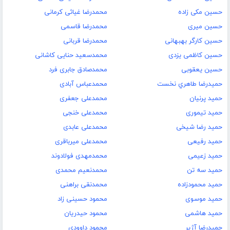
حسین مکی زاده
محمدرضا غیاثی کرمانی
حسین میری
محمدرضا قاسمی
حسین کارگر بهبهانی
محمدرضا قربانی
حسین کاظمی یزدی
محمدسعید حنایی کاشانی
حسین یعقوبی
محمدصادق جابری فرد
حميدرضا طاهري نخست
محمدعباس آبادی
حمید پرنیان
محمدعلی جعفری
حمید تیموری
محمدعلی خنجی
حمید رضا شیخی
محمدعلی عابدی
حمید رفیعی
محمدعلی میرباقری
حمید زعیمی
محمدمهدی فولادوند
حمید سه تن
محمدنعیم محمدی
حمید محمودزاده
محمدنقی براهنی
حمید موسوی
محمود حسینی زاد
حمید هاشمی
محمود حیدریان
حمیدرضا آژیر
محمود داوودی