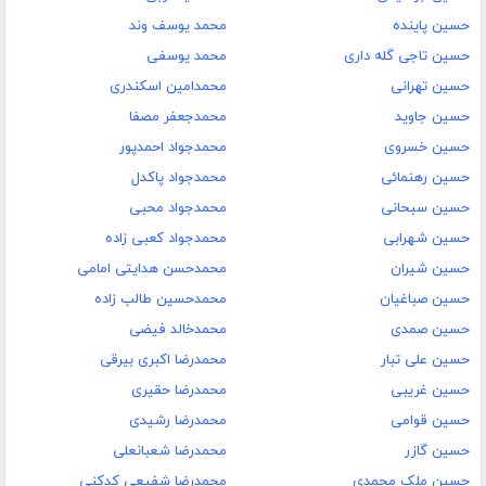
حسین پاینده
محمد یوسف وند
حسین تاجی گله داری
محمد یوسفی
حسین تهرانی
محمدامین اسکندری
حسین جاوید
محمدجعفر مصفا
حسین خسروی
محمدجواد احمدپور
حسین رهنمائی
محمدجواد پاکدل
حسین سبحانی
محمدجواد محبی
حسین شهرابی
محمدجواد کعبی زاده
حسین شیران
محمدحسن هدایتی امامی
حسین صباغیان
محمدحسین طالب زاده
حسین صمدی
محمدخالد فیضی
حسین علی تبار
محمدرضا اکبری بیرقی
حسین غریبی
محمدرضا حقیری
حسین قوامی
محمدرضا رشیدی
حسین گازر
محمدرضا شعبانعلی
حسین ملک محمدی
محمدرضا شفیعی کدکنی