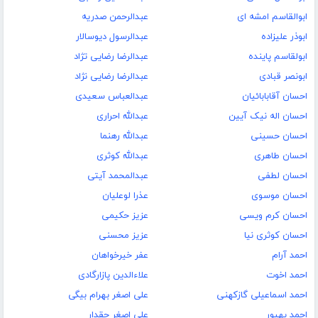
ابوالقاسم امشه ای
عبدالرحمن صدریه
ابوذر علیزاده
عبدالرسول دیوسالار
ابولقاسم پاینده
عبدالرضا رضایی تژاد
ابونصر قبادی
عبدالرضا رضایی نژاد
احسان آقابابائیان
عبدالعباس سعیدی
احسان اله نیک آیین
عبدالله احراری
احسان حسینی
عبدالله رهنما
احسان طاهری
عبدالله کوثری
احسان لطفی
عبدالمحمد آیتی
احسان موسوی
عذرا لوعلیان
احسان کرم ویسی
عزیز حکیمی
احسان کوثری نیا
عزیز محسنی
احمد آرام
عفر خیرخواهان
احمد اخوت
علاءالدین پازارگادی
احمد اسماعیلی گازکهنی
علی اصغر بهرام بیگی
احمد بهپور
علی اصغر حقدار