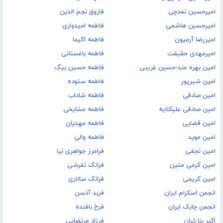
امیرحسین نمدچی
فاروق نجم الدین
امیرحسین هاشمی
فاطمه امیدواری
امیررضا آرمیون
فاطمه اکیما
امیرمهدی حقیقت
فاطمه باغستانی
امین بهره مند-حسین غریبی
فاطمه حسین بیگ
امین شیرپور
فاطمه ستوده
امین صادقی
فاطمه شاداب
امین صادقی علیکلایه
فاطمه مشایخی
امین قضایی
فاطمه مهدیان
امین موید
فاطمه والی
امین نجفی
فرامرز جواهری نیا
امین کرمی متین
فرانک تفرشی
امین کریمی
فرانک سالاری
انجمن اسکرام ایران
فربد آذسن
انجمن چابک ایران
فرخ بافنده
اکبر بنا ئیان
فرزاد مرتضایی