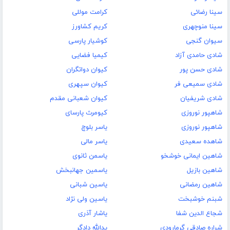
سینا رضائی
کرامت موللی
سینا منوچهری
کریم کشاورز
سیوان گنجی
کوشیار پارسی
شادی حامدی آزاد
کیمیا فضایی
شادی حسن پور
کیوان دواتگران
شادی سمیعی فر
کیوان سپهری
شادی شریفیان
کیوان شعبانی مقدم
شاهپور نوروزی
کیومرث پارسای
شاهپور نوروزی
یاسر بلوچ
شاهده سعیدی
یاسر مالی
شاهین ایمانی خوشخو
یاسمن ثانوی
شاهین بازیل
یاسمین جهانبخش
شاهین رمضانی
یاسین شبانی
شبنم خوشبخت
یاسین ولی نژاد
شجاع الدین شفا
یاشار آذری
شراره صادقی گرمارودی
یدالله دادگر