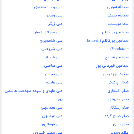
اسدالله امرایی
علی رضا مسعودی
اسدالله بهمنی
علی رضاپور
اسما مویسات
علی زرگر
اسماعیل پورکاظم
علی سجادی انصاری
اسماعیل پورکاظم (Esmaeil
علی شاهمیری
Poorkazem)
علی شریعتی
اسماعیل فصیح
علی شعبانی
اسماعیل قهرمانی پور
علی صاحبی
اسکندر جهانبانی
علی ضرغام
اشکان پزشکی
علی عابدی
اصغر افتخاری
علی عابدی و سیده مهدخت هاشمی
اصغر اندرودی
پور
اصغر رستگار
علی عبداللهی
اصغر صلاح کرده
علی عبدالهی
اصغر نوری
علی فرهاد‌پور
اعظم رسولی
علی محب خسروی