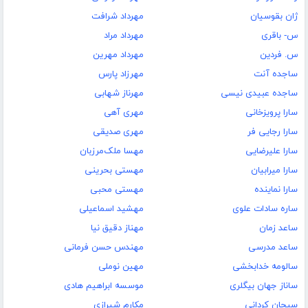
ژان بقوسیان
مهرداد شرافت
س- باقری
مهرداد مراد
س. فردین
مهرداد مهرین
ساجده آنت
مهرزاد پارس
ساجده عبیدی نیسی
مهرناز شهابی
سارا پرویزخانی
مهری آهی
سارا رجایی فر
مهری صدیقی
سارا علیرضایی
مهسا ملک‌مرزبان
سارا میرابیان
مهستی بحرینی
سارا نماینده
مهستی محبی
ساره سادات علوی
مهشید اسماعیلی
ساعد زمان
مهناز دقیق نیا
ساعد مدرسی
مهندس حسن فرمانی
سالومه خدابخشی
مهین نوملی
ساناز جهان بیگلری
موسسه ابراهیم هادی
سبحان کردانی
مکارم شیرازی