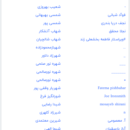
-
شعیب بهروزی
فوآد شبانی
شمسی بهبهانی
نجف دریا بندری
شمسی پور
نجلا محقق
شهاب آتشکار
#ویراستار فاطمه بخشعلی زند
شهاب شالچیان
...
شهبازمحمودزاده
_
شهرزاد دلاور
___
شهره نور صلحی
_______
شهره نورصالحى
۰
شهره نورصالحی
Fatema pishbahar
شهریار وقفی پور
Joe Ironsmith
شورانگیز فرخ
mosayeb shirani
شیدا رضایی
n
شیرزاد کلهری
آ. معصومی
شیرین معتمدی
آراز بارسقیان
شیما الهی