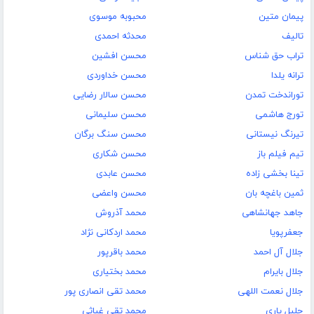
پیمان متین
محبوبه موسوی
تالیف
محدثه احمدی
تراب حق شناس
محسن افشین
ترانه یلدا
محسن خداوردی
توراندخت تمدن
محسن سالار رضایی
تورج هاشمی
محسن سلیمانی
تیرنگ نیستانی
محسن سنگ برگان
تیم فیلم باز
محسن شکاری
تینا بخشی زاده
محسن عابدی
ثمین باغچه بان
محسن واعضی
جاهد جهانشاهی
محمد آذروش
جعفرپویا
محمد اردکانی نژاد
جلال آل احمد
محمد باقرپور
جلال بایرام
محمد بختیاری
جلال نعمت‌ اللهی
محمد تقی انصاری پور
جلیل یاری
محمد تقی غیاثی