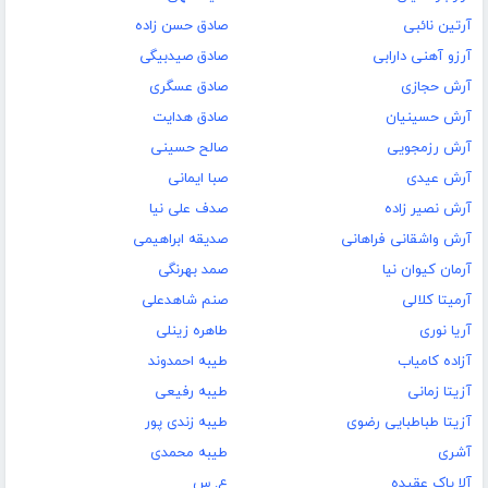
آرتین نائبی
صادق حسن زاده
آرزو آهنی دارابی
صادق صیدبیگی
آرش حجازی
صادق عسگری
آرش حسینیان
صادق هدایت
آرش رزمجویی
صالح حسینی
آرش عیدی
صبا ایمانی
آرش نصیر زاده
صدف علی نیا
آرش واشقانی فراهانی
صدیقه ابراهیمی
آرمان کیوان نیا
صمد بهرنگی
آرمیتا کلالی
صنم شاهدعلی
آریا نوری
طاهره زینلی
آزاده کامیاب
طیبه احمدوند
آزیتا زمانی
طیبه رفیعی
آزیتا طباطبایی رضوی
طیبه زندی پور
آشری
طیبه محمدی
آلا پاک عقیده
ع. س