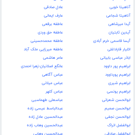
آناهیتا خوبی
عادل صادقی
آناهیتا شجاعی
عارف ایمانی
آیدا میرشاهی
عاطفه برقعی
آیدین ثابتیان
عاطفه حق وردی
آیسا قاسمی خرم آبادی
عاطفه محمدحسینی
ائلیار قاراداغلی
عاطفه میرزایی ملک آباد
اباذر عباسی بابیانی
عامر هاشمی
ابراهیم پور داوود
عانگع اصلانیان-زهرا احمدی
ابراهیم پورداوود
عباس آگاهی
ابراهیم شیری
عباس میلانی
ابراهیم یونسی
عباس کلهر
ابوالحسن شعرانی
عباسعلی طهماسبی
ابوالحسن صمیم
عبدالباسط عیسی زاده
ابوالحسن نجفی
عبدالحسین عادل زاده
ابوالفضل اتراک
عبدالحسین وهاب زاده
ابوالفضل صادقی
عبدالحسین وهابی