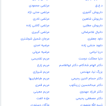
د.ع.ق
مرتضی محمودی
داریوش آشوری
مرتضی مدنی نژاد
داریوش شاهین
مرتضی نادری
داریوش مطلبی
مرتضی کاشی زاده
دانیال غلامرضائی
مرتضی کبیری
داود جعفری
مرجان شمیل شوشتری
داوود منشی زاده
مرضیه احدی
دریا نیامی
مرضیه مروتی
دنیا مملکت دوست
مریم تقدیسی
دکتر الهام شادکام، دکتر ابوالقاسم
مریم زارع
بزرگ نیا، مهندس
مریم شیرازی
دکتر حسام الدین رحیمی
مریم طباطباییها
دکتر عبدالحسین زرینکوب
مریم قمری
دکتر فرزاد مهدوی
مریم معینی
دکتر مصطفی رحیمی
مژده الفت
ذبیح الله منصوری
مژگان دستوری