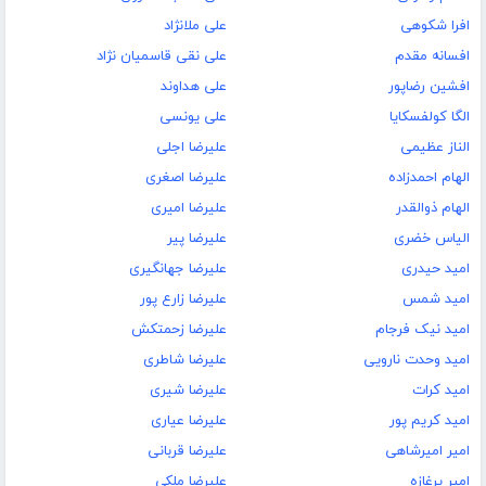
افرا شکوهی
علی ملانژاد
افسانه مقدم
علی نقی قاسمیان نژاد
افشین رضاپور
علی هداوند
الگا کولفسکایا
علی یونسی
الناز عظیمی
علیرضا اجلی
الهام احمدزاده
علیرضا اصغری
الهام ذوالقدر
علیرضا امیری
الیاس خضری
علیرضا پیر
امید حیدری
علیرضا جهانگیری
امید شمس
علیرضا زارع پور
امید نیک فرجام
علیرضا زحمتکش
امید وحدت نارویی
علیرضا شاطری
امید کرات
علیرضا شیری
امید کریم پور
علیرضا عیاری
امیر امیرشاهی
علیرضا قربانی
امیر پرغازه
علیرضا ملکی