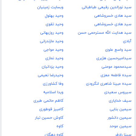
سید نورالدین رفیعی طباطبائی
وبسایت زمینیان
سید هادی خسروشاهی
وحید بهلول
سید ه‍ادی خ‍س‍روش‍اه‍ی‌
وحید تقوی
سید هدایت الله مسترحمی حسن
وحید روزبهانی
آبادی
وحید مازندرانی
سید واسع علوی
وحید مواجی
سیدامیرحسین هژبری
وحید نمازی
سیدمحمود مومنی
وحید یزدانیان
سیده فاطمه معزی
وحیدرضا نعیمی
سیده مبینا شاهری لنگرودی
وفا کشاورزی
سیروس سعیدی
ویدا اسلامیه
سیف خدایاری
کاظم حاتمی طبری
سیمین بنایی
کامبیز قوطوری
سیمین دانشور
کاوش حسین تبار
سیمین موحد
کاوه
سینا رادفر
کاوه دهگان