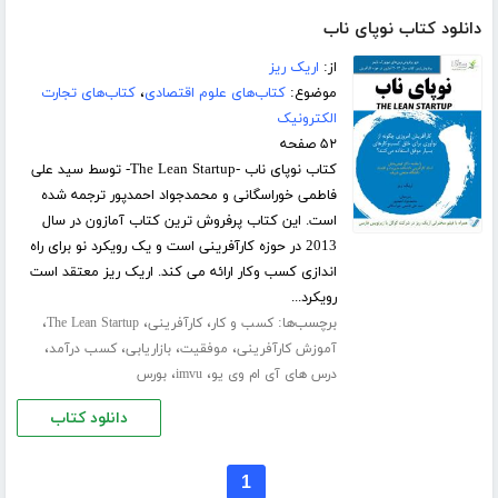
دانلود کتاب نوپای ناب
از:
اریک ریز
موضوع:
کتاب‌های علوم اقتصادی
،
کتاب‌های تجارت
الکترونیک
۵۲ صفحه
کتاب نوپای ناب -The Lean Startup- توسط سید علی
فاطمی خوراسگانی و محمدجواد احمدپور ترجمه شده
است. این کتاب پرفروش ترین کتاب آمازون در سال
2013 در حوزه کارآفرینی است و یک رویکرد نو برای راه‌
اندازی کسب وکار ارائه می کند. اریک ریز معتقد است
رویکرد...
برچسب‌ها:
،
،
،
کسب و کار
کارآفرینی
The Lean Startup
،
،
،
،
آموزش کارآفرینی
موفقیت
بازاریابی
کسب درآمد
،
،
درس های آی ام وی یو
imvu
بورس
دانلود کتاب
1