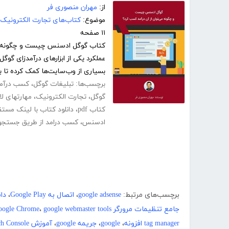
از:
مهران منصوری فر
موضوع:
کتاب‌های تجارت الکترونیک
۱۱ صفحه
کتاب گوگل ادسنس چیست و چگونه می‌ت
بسیاری از وب‌سایت‌ها کمک کرده تا ب
برچسب‌ها:
تبلیغات گوگل
،
کسب درآمد
گوگل
،
تجارت الکترونیک
،
مهارتهای لا
کتاب pdf
،
دانلود کتاب با لینک مست
ادسنس
،
کسب درامد از طریق جستجو 
برچسب‌های مرتبط:
google adsense
،
اتصال به Google Play
،
دانلود
جامع تنظیمات مرورگر Google Chrome
google webmaster tools
،
tag manager افزونه
،
google
،
جریمه google
،
آموزش google search console
ch Console