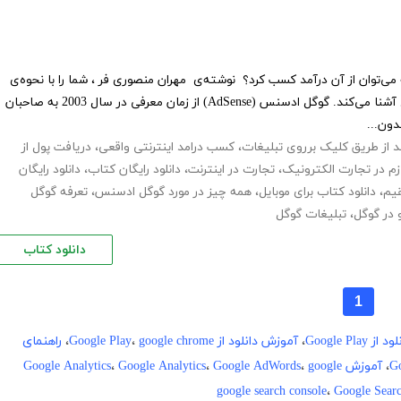
وان از آن درآمد کسب کرد؟ نوشته‌ی مهران منصوری فر ، شما را با نحوه‌ی
عملکرد یکی از ابزارهای درآمدزای گوگل آشنا می‌کند. گوگل ادسنس (AdSense) از زمان معرفی در سال 2003 به صاحبان
دون...
 از طریق کلیک برروی تبلیغات
،
کسب درامد اینترنتی واقعی
،
دریافت پول از
زم در تجارت الکترونیک
،
تجارت در اینترنت
،
دانلود رایگان کتاب
،
دانلود رایگان
قیم
،
دانلود کتاب برای موبایل
،
همه چیز در مورد گوگل ادسنس
،
تعرفه گوگل
در گوگل
،
تبلیغات گوگل
دانلود کتاب
1
 از Google Play
،
آموزش دانلود از Google Play
google chrome
،
،
راهنمای
،
آموزش Google Analytics
google
،
Google AdWords
،
Google Analytics
،
،
Google Sear