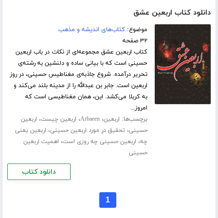
دانلود کتاب اربعین عشق
موضوع:
کتاب‌های اندیشه و مذهب
۳۲ صفحه
کتاب اربعین عشق مجمو‌عه‌ای از نکات در باب اربعین
حسینی است که با بیانی ساده و دلنشین به رشته‌ی
تحریر درآمده. شروع جاذبه‌ی مغناطیس حسینی، در روز
اربعین است. جابر بن عبدالله را از مدینه بلند می‌کند و
به کربلا می‌کشد. این، همان مغناطیسی است که
امروز...
برچسب‌ها:
،
،
،
اربعین
Arbaeen
اربعین چیست
اربعین
،
،
حسینی
تحقیق در مورد اربعین حسینی
اربعین یعنی
،
،
چه
اربعین حسینی چه روزی است
اهمیت اربعین
حسینی
دانلود کتاب
1