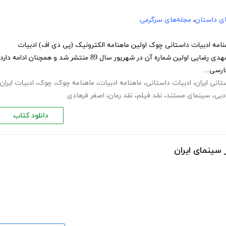
های داستان
،
مجله‌های سرگرمی
 39 ماهنامه چوک - آبان 92 ماهنامه ادبیات داستانی چوک اولین ماهنامه الکترونیک (پی دی اف) ادبیات
داستانی ایران است که به سردبیری‌ مهدی رضایی اولین شماره آن در شهریور سال 89 منتشر شد و همچنان ادامه دار
تانی ایران
،
ادبیات داستانی
،
ماهنامه ادبیات
،
ماهنامه چوک
،
چوک
،
ادبیات ایران
دبی
،
سینمای مستند
،
نقد فیلم
،
نقد رمان
،
اصغر فرهادی
دانلود کتاب
 سینمای ایران