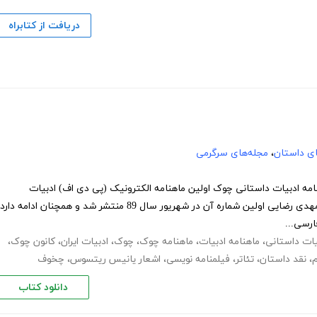
دریافت از کتابراه
های داستان
،
مجله‌های سرگرمی
4 ماهنامه چوک - آذر 92 ماهنامه ادبیات داستانی چوک اولین ماهنامه الکترونیک (پی دی اف) ادبیات
داستانی ایران است که به سردبیری‌ مهدی رضایی اولین شماره آن در شهریور سال 89 منتشر شد و همچنان ادامه دار
یات داستانی
،
ماهنامه ادبیات
،
ماهنامه چوک
،
چوک
،
ادبیات ایران
،
کانون چوک
،
م
،
نقد داستان
،
تئاتر
،
فیلمنامه نویسی
،
اشعار یانیس ریتسوس
،
چخوف
دانلود کتاب