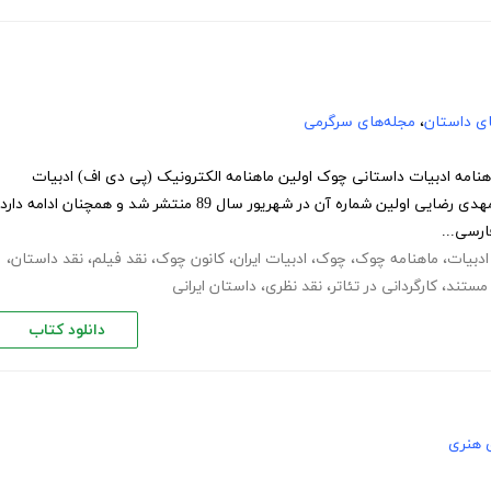
های داستان
،
مجله‌های سرگرمی
ه 42 ماهنامه چوک - بهمن 92 ماهنامه ادبیات داستانی چوک اولین ماهنامه الکترونیک (پی دی اف) ادبیات
داستانی ایران است که به سردبیری‌ مهدی رضایی اولین شماره آن در شهریور سال 89 منتشر شد و همچنان ادامه دار
ادبیات
،
ماهنامه چوک
،
چوک
،
ادبیات ایران
،
کانون چوک
،
نقد فیلم
،
نقد داستان
،
مستند
،
کارگردانی در تئاتر
،
نقد نظری
،
داستان ایرانی
دانلود کتاب
 هنری