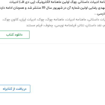
41 ماهنامه چوک - دی 92 ماهنامه ادبیات داستانی چوک اولین ماهنامه الکترونیک (پی دی اف) ادبیات
داستانی ایران است که به سردبیری‌ مهدی رضایی اولین شماره آن در شهریور سال 89 منتشر شد و همچنان ادامه دار
یات داستانی
،
ماهنامه ادبیات
،
ماهنامه چوک
،
چوک
،
ادبیات ایران
،
کانون چوک
،
م
،
نقد داستان
،
تئاتر
،
فیلمنامه نویسی
،
چخوف
،
فیلم مستند
دانلود کتاب
دریافت از کتابراه