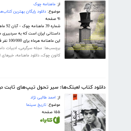
از:
ماهنامه چوک
موضوع:
دانلود رایگان بهترین کتاب‌
۹۱ صفحه
شماره
این ماهنامه هرماه برای 100/000 نفر فارسی...
برچسب‌ها:
مجله سرگرمی
،
ادبیات داس
کانون چوک
،
دانلود ماهنامه
،
خبرهای ا
دانلود کتاب لعبتک‌ها: سیر تحول تیپ‌های ثابت در
از:
احمد طالبی نژاد
موضوع:
تاریخ سینما
۱۵۵ صفحه