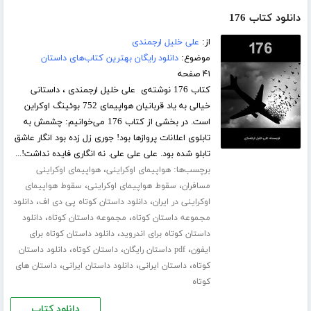
دانلود کتاب 176
از:
علی خلیل ارجمندی
موضوع:
دانلود رایگان بهترین کتاب‌های داستان
۴۱ صفحه
کتاب 176 نوشته‌ی علی خلیل ارجمندی ، داستانی
خیالی به یاد قربانیان هواپیمای 752 بوئینگ اوکراین
است. در بخشی از کتاب 176 می‌خوانیم: چشمش به
تابلوی اعلانات پرواز‌ها بود! جوری زل زده بود انگار عاشق
تابلو شده بود. علی علی علی. نه انگاری فایده نداشت!...
برچسب‌ها:
،
هواپیمای اوکراینی
هواپیمای اوکراینی
،
،
مسافران
سقوط هواپیمای اوکراینی
سقوط هواپیمای
،
،
اوکراینی در ایران
دانلود داستان کوتاه پی دی اف
دانلود
،
،
مجموعه داستان کوتاه
مجموعه داستان کوتاه
دانلود
،
داستان کوتاه برای اندروید
دانلود داستان کوتاه برای
،
،
،
ایفون
pdf داستان رایگان
داستان کوتاه
دانلود داستان
،
،
،
کوتاه
داستان ایرانی
دانلود داستان ایرانی
داستان های
کوتاه
دانلود کتاب