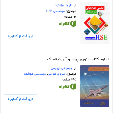
از:
داوود مرادنژاد
موضوع:
مهندسی HSE
۹۰ صفحه
دریافت از کتابراه
دانلود کتاب تئوری پرواز و آیرودینامیک
از:
جیمز ئی لوییس
موضوع:
نیروی هوایی
،
مهندسی هوافضا
۴۴۵ صفحه
دریافت از کتابراه