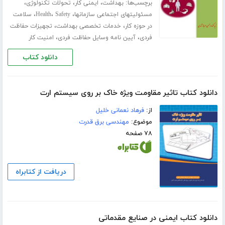
برچسب‌ها:
،
،
،
بهداشت
ایمنی کار
تحولات تکنولوژی
،
،
،
مسئولیتهای اجتماعی سازمانها
Safety
Health
سلامت
،
،
در حوزه کار
خدمات تخصصی بهداشت
تجهیزات حفاظت
،
،
فردی
آیین نامه وسایل حفاظت فردی
امنیت کار
دانلود کتاب
دانلود کتاب تاثیر مقاومت ویژه خاک بر روی سیستم ارت
از:
فرهاد نعمانی خلیل
موضوع:
مهندسی برق قدرت
۷۸ صفحه
دریافت از کتابراه
دانلود کتاب ایمنی در صنایع مقدماتی