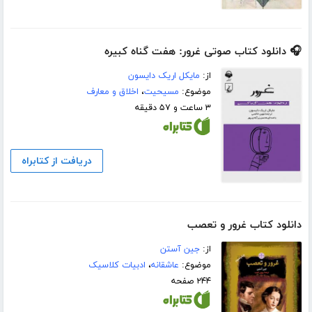
🎧 دانلود کتاب صوتی غرور: هفت گناه کبیره
از:
مایکل اریک دایسون
موضوع:
مسیحیت
،
اخلاق و معارف
۳ ساعت و ۵۷ دقیقه
دریافت از کتابراه
دانلود کتاب غرور و تعصب
از:
جین آستن
موضوع:
عاشقانه
،
ادبیات کلاسیک
۲۴۴ صفحه